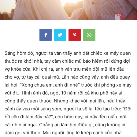
Sáng hôm đó, người ta vẫn thấy anh dắt chiếc xe máy quen
thuộc ra khỏi nhà, tay cầm chiếc mũ bảo hiểm rồi đứng đợi
vợ khóa cửa. Khi chị ra, anh vẫn trìu mến đội mũ lên đầu
cho vợ, tự tay cài quai mũ. Lần nào cũng vậy, anh đều quay
lại hỏi: “Xong chưa em, anh đi nhé” trước khi phóng xe máy
vút đi… Hình ảnh đó, ngót 10 năm rồi cả khu phố này ai
cũng thấy quen thuộc. Nhưng khác với mọi lần, nếu thấy
cảnh ấy vào mỗi sáng sớm, người ta sẽ lại tếu táo trêu: “Đôi
bồ câu đi làm đấy hả?”, còn hôm nay, ai nấy đều giấu một
cái nhìn ái ngại. Chẳng ai dám hỏi điều gì, cũng không ai
dám gọi với theo. Mọi người lặng lẽ khép cánh cửa nhà