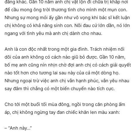
đằng khác. Gần 10 năm anh chị vật lộn đi chữa trị khắp nơi
để cầu mong ông trời thương tình cho mình một mụn con.
Nhưng sự mong mỏi ấy gần như vô vọng khi bác sĩ kết luận
chị không có khả năng sinh con. Nỗi đau cứ lớn dần, nó lớn
ngang với tình yêu mà anh chị dành cho nhau.
Anh là con độc nhất trong một gia đình. Trách nhiệm nối
dõi của anh không có cách nào giũ bỏ được. Gần 10 năm,
bố mẹ anh cũng nín nhịn chờ đợi anh chị có cách giải quyết
nào tốt hơn cho tương lai sau này của cả một dòng họ.
Nhưng ngoại trừ việc anh chị vẫn hạnh phúc, vẫn yêu nhau
say đắm thì chẳng có một biến chuyển nào tích cực.
Cho tới một buổi tối mùa đông, ngồi trong căn phòng ấm
áp, chị không ngừng tay đan chiếc khăn len màu xanh:
– “Anh này…”