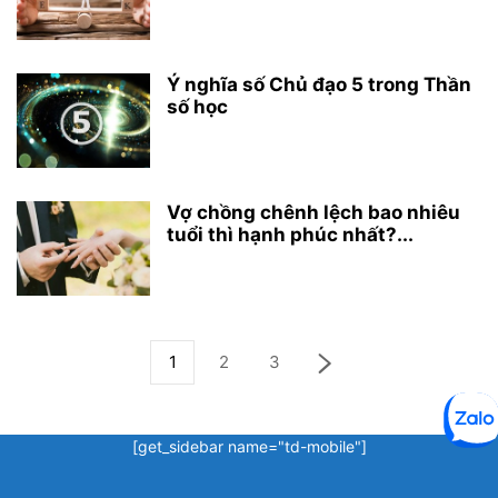
Ý nghĩa số Chủ đạo 5 trong Thần
số học
Vợ chồng chênh lệch bao nhiêu
tuổi thì hạnh phúc nhất?...
1
2
3
[get_sidebar name="td-mobile"]