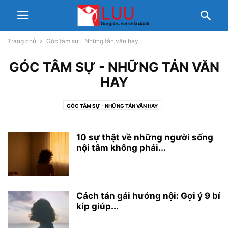
Trang chủ
Góc tâm sự - Những tản văn hay
GÓC TÂM SỰ - NHỮNG TẢN VĂN
HAY
GÓC TÂM SỰ - NHỮNG TẢN VĂN HAY
LỜI HAY - Ý ĐẸP - CHÂM NGÔN CUỘC SỐNG - THƠ
SỨC KHỎE
10 sự thật về những người sống
nội tâm không phải...
Cách tán gái hướng nội: Gợi ý 9 bí
kíp giúp...