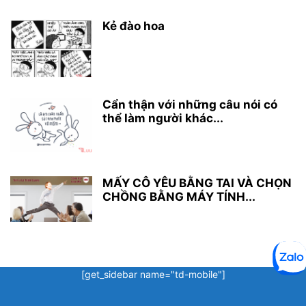
Kẻ đào hoa
Cẩn thận với những câu nói có
thể làm người khác...
MẤY CÔ YÊU BẰNG TAI VÀ CHỌN
CHỒNG BẰNG MÁY TÍNH...
[get_sidebar name="td-mobile"]