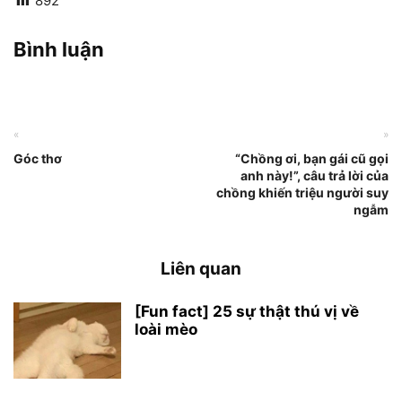
892
Bình luận
«
»
Góc thơ
“Chồng ơi, bạn gái cũ gọi
anh này!”, câu trả lời của
chồng khiến triệu người suy
ngẫm
Liên quan
[Fun fact] 25 sự thật thú vị về
loài mèo