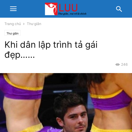
Trang chủ
Thư giãn
Thư giãn
Khi dân lập trình tả gái
đẹp……
246