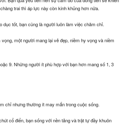
vời. Bạn quá yêu tiền nên sự cám dỗ của đồng tiền sẽ khiến
hàng trai thì áp lực này còn kinh khủng hơn nữa.
áo dục tốt, bạn cũng là người luôn làm việc chăm chỉ.
am vọng, một người mang lại vẻ đẹp, niềm hy vọng và niềm
oặc 9. Những người ít phù hợp với bạn hơn mang số 1, 3
ăm chỉ nhưng thường ít may mắn trong cuộc sống.
 chút cổ điển, bạn sống với nền tảng và trật tự đầy khuôn