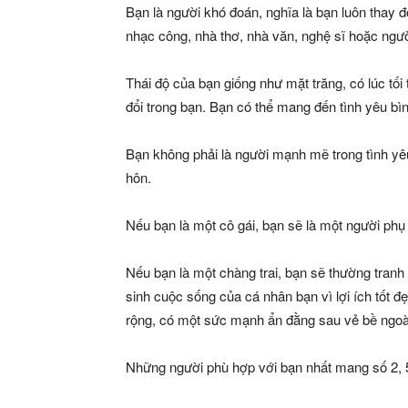
Bạn là người khó đoán, nghĩa là bạn luôn thay đ
nhạc công, nhà thơ, nhà văn, nghệ sĩ hoặc ngư
Thái độ của bạn giống như mặt trăng, có lúc tố
đổi trong bạn. Bạn có thể mang đến tình yêu bìn
Bạn không phải là người mạnh mẽ trong tình yêu
hôn.
Nếu bạn là một cô gái, bạn sẽ là một người phụ 
Nếu bạn là một chàng trai, bạn sẽ thường tranh 
sinh cuộc sống của cá nhân bạn vì lợi ích tốt đẹ
rộng, có một sức mạnh ẩn đằng sau vẻ bề ngoà
Những người phù hợp với bạn nhất mang số 2, 