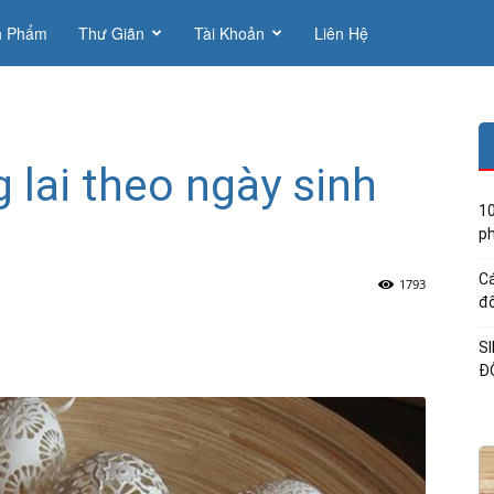
n Phẩm
Thư Giãn
Tài Khoản
Liên Hệ
 lai theo ngày sinh
10
ph
Cá
1793
đổ
S
Đ