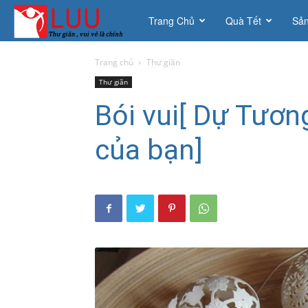
Thích
Trang Chủ
Quà Tết
Sả
là
Trang chủ
Thư giãn
Thư giãn
Lưu
Bói vui[ Dự Tương
của bạn]