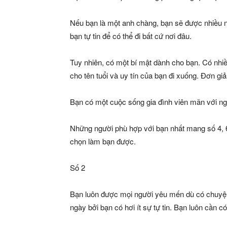
Nếu bạn là một anh chàng, bạn sẽ được nhiều n
bạn tự tin để có thể đi bất cứ nơi đâu.
Tuy nhiên, có một bí mật dành cho bạn. Có nhiề
cho tên tuổi và uy tín của bạn đi xuống. Đơn gi
Bạn có một cuộc sống gia đình viên mãn với ngư
Những người phù hợp với bạn nhất mang số 4, 
chọn làm bạn được.
Số 2
Bạn luôn được mọi người yêu mến dù có chuyện
ngày bởi bạn có hơi ít sự tự tin. Bạn luôn cần c