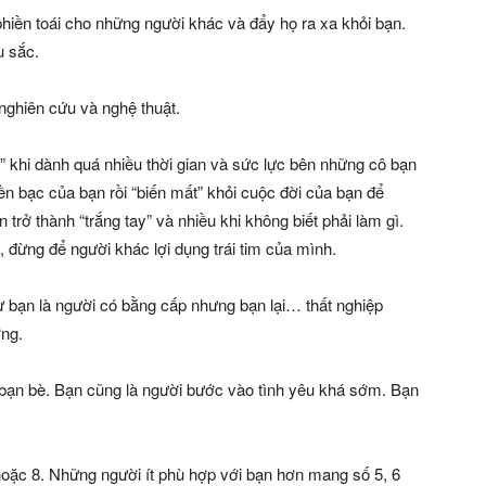
hiền toái cho những người khác và đẩy họ ra xa khỏi bạn.
u sắc.
 nghiên cứu và nghệ thuật.
” khi dành quá nhiều thời gian và sức lực bên những cô bạn
ền bạc của bạn rồi “biến mất” khỏi cuộc đời của bạn để
trở thành “trắng tay” và nhiều khi không biết phải làm gì.
 đừng để người khác lợi dụng trái tim của mình.
ư bạn là người có bằng cấp nhưng bạn lại… thất nghiệp
ờng.
à bạn bè. Bạn cũng là người bước vào tình yêu khá sớm. Bạn
oặc 8. Những người ít phù hợp với bạn hơn mang số 5, 6