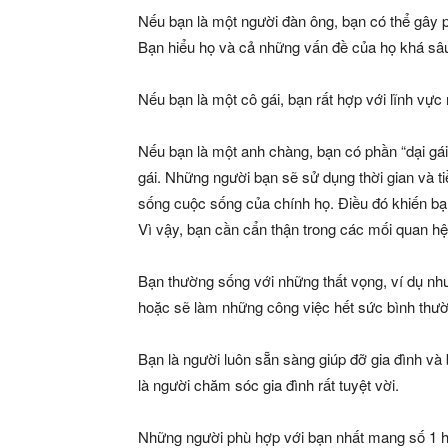
Nếu bạn là một người đàn ông, bạn có thể gây p
Bạn hiểu họ và cả những vấn đề của họ khá sâ
Nếu bạn là một cô gái, bạn rất hợp với lĩnh vực
Nếu bạn là một anh chàng, bạn có phần “dại gái
gái. Những người bạn sẽ sử dụng thời gian và ti
sống cuộc sống của chính họ. Điều đó khiến bạn 
Vì vậy, bạn cần cẩn thận trong các mối quan hệ,
Bạn thường sống với những thất vọng, ví dụ nh
hoặc sẽ làm những công việc hết sức bình thư
Bạn là người luôn sẵn sàng giúp đỡ gia đình v
là người chăm sóc gia đình rất tuyệt vời.
Những người phù hợp với bạn nhất mang số 1 h