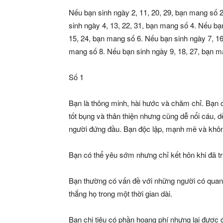
Nếu bạn sinh ngày 2, 11, 20, 29, bạn mang số 2
sinh ngày 4, 13, 22, 31, bạn mang số 4. Nếu bạ
15, 24, bạn mang số 6. Nếu bạn sinh ngày 7, 16
mang số 8. Nếu bạn sinh ngày 9, 18, 27, bạn m
Số 1
Bạn là thông minh, hài hước và chăm chỉ. Bạn c
tốt bụng và thân thiện nhưng cũng dễ nổi cáu, 
người đứng đầu. Bạn độc lập, mạnh mẽ và khôn
Bạn có thể yêu sớm nhưng chỉ kết hôn khi đã t
Bạn thường có vấn đề với những người có quan 
thắng họ trong một thời gian dài.
Bạn chi tiêu có phần hoang phí nhưng lại được 