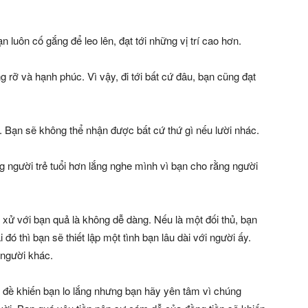
 luôn cố gắng để leo lên, đạt tới những vị trí cao hơn.
rỡ và hạnh phúc. Vì vậy, đi tới bất cứ đâu, bạn cũng đạt
. Bạn sẽ không thể nhận được bất cứ thứ gì nếu lười nhác.
g người trẻ tuổi hơn lắng nghe mình vì bạn cho rằng người
 xử với bạn quả là không dễ dàng. Nếu là một đối thủ, bạn
đó thì bạn sẽ thiết lập một tình bạn lâu dài với người ấy.
 người khác.
đề khiến bạn lo lắng nhưng bạn hãy yên tâm vì chúng