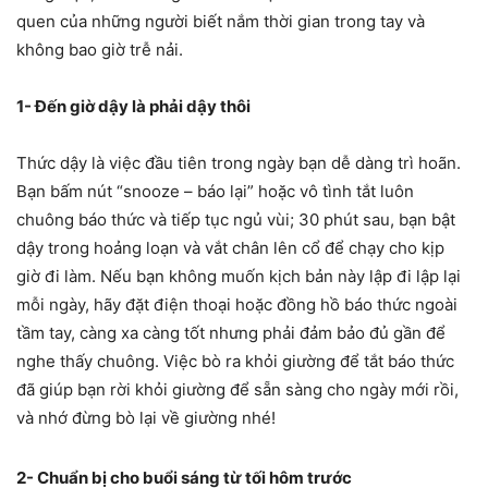
quen của những người biết nắm thời gian trong tay và
không bao giờ trễ nải.
1- Đến giờ dậy là phải dậy thôi
Thức dậy là việc đầu tiên trong ngày bạn dễ dàng trì hoãn.
Bạn bấm nút “snooze – báo lại” hoặc vô tình tắt luôn
chuông báo thức và tiếp tục ngủ vùi; 30 phút sau, bạn bật
dậy trong hoảng loạn và vắt chân lên cổ để chạy cho kịp
giờ đi làm. Nếu bạn không muốn kịch bản này lập đi lập lại
mỗi ngày, hãy đặt điện thoại hoặc đồng hồ báo thức ngoài
tầm tay, càng xa càng tốt nhưng phải đảm bảo đủ gần để
nghe thấy chuông. Việc bò ra khỏi giường để tắt báo thức
đã giúp bạn rời khỏi giường để sẵn sàng cho ngày mới rồi,
và nhớ đừng bò lại về giường nhé!
2- Chuẩn bị cho buổi sáng từ tối hôm trước