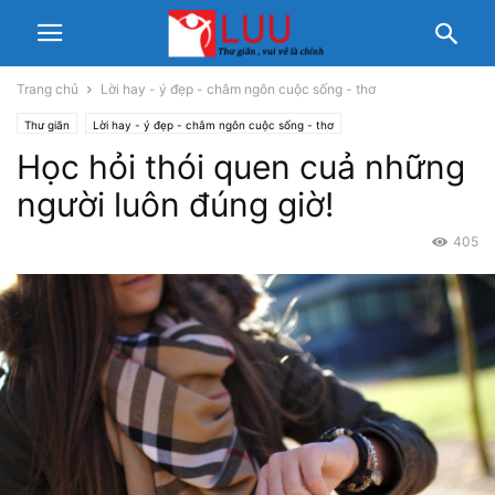
Trang chủ
Lời hay - ý đẹp - châm ngôn cuộc sống - thơ
Thư giãn
Lời hay - ý đẹp - châm ngôn cuộc sống - thơ
Học hỏi thói quen cuả những
người luôn đúng giờ!
405