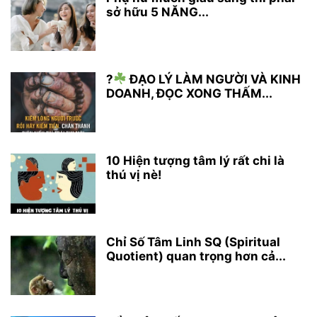
sở hữu 5 NĂNG...
?
ĐẠO LÝ LÀM NGƯỜI VÀ KINH
DOANH, ĐỌC XONG THẤM...
10 Hiện tượng tâm lý rất chi là
thú vị nè!
Chỉ Số Tâm Linh SQ (Spiritual
Quotient) quan trọng hơn cả...