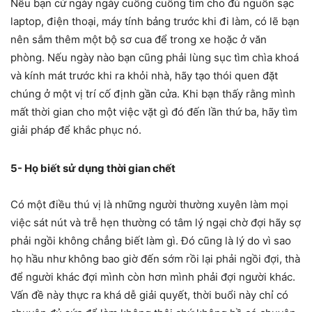
Nếu bạn cứ ngày ngày cuống cuồng tìm cho đủ nguồn sạc
laptop, điện thoại, máy tính bảng trước khi đi làm, có lẽ bạn
nên sắm thêm một bộ sơ cua để trong xe hoặc ở văn
phòng. Nếu ngày nào bạn cũng phải lùng sục tìm chìa khoá
và kính mát trước khi ra khỏi nhà, hãy tạo thói quen đặt
chúng ở một vị trí cố định gần cửa. Khi bạn thấy rằng mình
mất thời gian cho một việc vặt gì đó đến lần thứ ba, hãy tìm
giải pháp để khắc phục nó.
5- Họ biết sử dụng thời gian chết
Có một điều thú vị là những người thường xuyên làm mọi
việc sát nút và trễ hẹn thường có tâm lý ngại chờ đợi hãy sợ
phải ngồi không chẳng biết làm gì. Đó cũng là lý do vì sao
họ hầu như không bao giờ đến sớm rồi lại phải ngồi đợi, thà
để người khác đợi mình còn hơn mình phải đợi người khác.
Vấn đề này thực ra khá dễ giải quyết, thời buổi này chỉ có