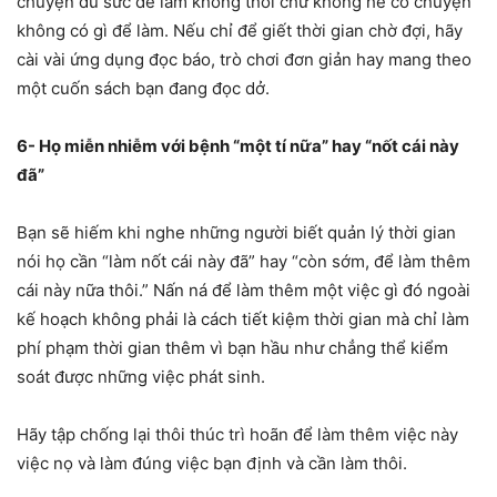
chuyện đủ sức để làm không thôi chứ không hề có chuyện
không có gì để làm. Nếu chỉ để giết thời gian chờ đợi, hãy
cài vài ứng dụng đọc báo, trò chơi đơn giản hay mang theo
một cuốn sách bạn đang đọc dở.
6- Họ miễn nhiễm với bệnh “một tí nữa” hay “nốt cái này
đã”
Bạn sẽ hiếm khi nghe những người biết quản lý thời gian
nói họ cần “làm nốt cái này đã” hay “còn sớm, để làm thêm
cái này nữa thôi.” Nấn ná để làm thêm một việc gì đó ngoài
kế hoạch không phải là cách tiết kiệm thời gian mà chỉ làm
phí phạm thời gian thêm vì bạn hầu như chẳng thể kiểm
soát được những việc phát sinh.
Hãy tập chống lại thôi thúc trì hoãn để làm thêm việc này
việc nọ và làm đúng việc bạn định và cần làm thôi.