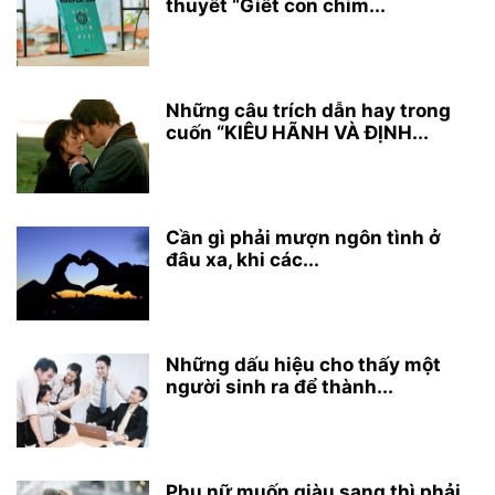
thuyết “Giết con chim...
Những câu trích dẫn hay trong
cuốn “KIÊU HÃNH VÀ ĐỊNH...
Cần gì phải mượn ngôn tình ở
đâu xa, khi các...
Những dấu hiệu cho thấy một
người sinh ra để thành...
Phụ nữ muốn giàu sang thì phải