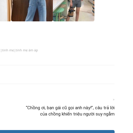
t|tình mẹ|tình mẹ ấm áp
»
“Chồng ơi, bạn gái cũ gọi anh này!”, câu trả lời
của chồng khiến triệu người suy ngẫm