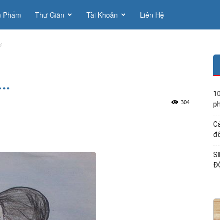
n Phẩm
Thư Giãn
Tài Khoản
Liên Hệ
ơ
……
10
304
ph
Cá
đổ
S
Đ