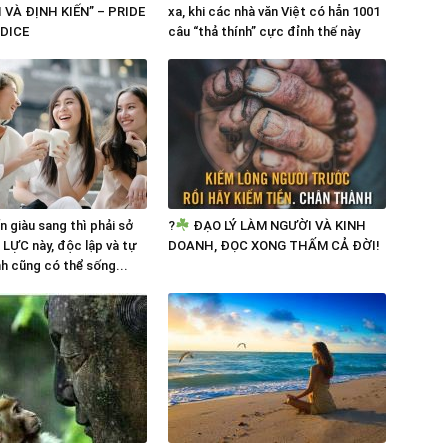
 VÀ ĐỊNH KIẾN” – PRIDE
xa, khi các nhà văn Việt có hẳn 1001
DICE
câu “thả thính” cực đỉnh thế này
 giàu sang thì phải sở
?
ĐẠO LÝ LÀM NGƯỜI VÀ KINH
LỰC này, độc lập và tự
DOANH, ĐỌC XONG THẤM CẢ ĐỜI!
nh cũng có thể sống...