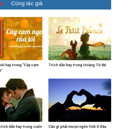
an
Cùng tác giả
ói hay trong “Cây cam
Trích dẫn hay trong Hoàng Tử Bé
i”
rích dẫn hay trong cuốn
Cần gì phải mượn ngôn tình ở đâu