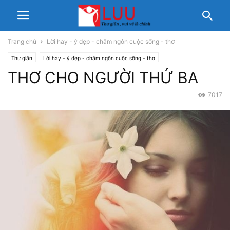
Trang chủ
Lời hay - ý đẹp - châm ngôn cuộc sống - thơ
Thư giãn
Lời hay - ý đẹp - châm ngôn cuộc sống - thơ
THƠ CHO NGƯỜI THỨ BA
7017