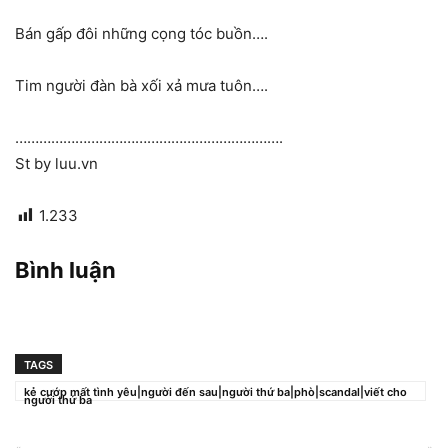
Bán gấp đôi những cọng tóc buồn….
Tim người đàn bà xối xả mưa tuôn….
………………………………………………………….
St by luu.vn
1.233
Bình luận
TAGS
kẻ cướp mất tình yêu|người đến sau|người thứ ba|phò|scandal|viết cho
người thứ ba