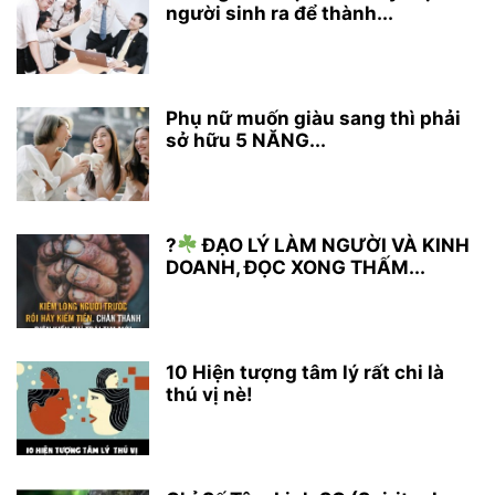
người sinh ra để thành...
Phụ nữ muốn giàu sang thì phải
sở hữu 5 NĂNG...
?
ĐẠO LÝ LÀM NGƯỜI VÀ KINH
DOANH, ĐỌC XONG THẤM...
10 Hiện tượng tâm lý rất chi là
thú vị nè!