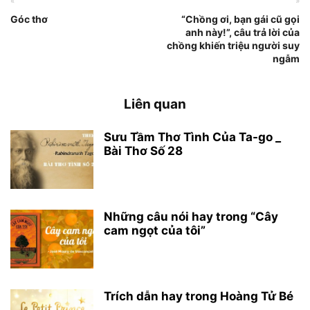
«
»
Góc thơ
“Chồng ơi, bạn gái cũ gọi
anh này!”, câu trả lời của
chồng khiến triệu người suy
ngẫm
Liên quan
Sưu Tầm Thơ Tình Của Ta-go _
Bài Thơ Số 28
Những câu nói hay trong “Cây
cam ngọt của tôi”
Trích dẫn hay trong Hoàng Tử Bé