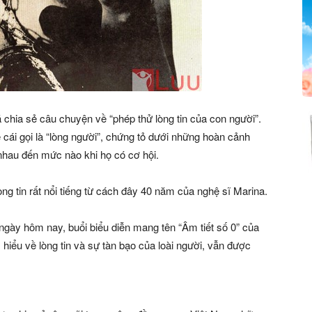
hia sẻ câu chuyện về “phép thử lòng tin của con người”.
 cái gọi là “lòng người”, chứng tỏ dưới những hoàn cảnh
hau đến mức nào khi họ có cơ hội.
òng tin rất nổi tiếng từ cách đây 40 năm của nghệ sĩ Marina.
ngày hôm nay, buổi biểu diễn mang tên “Âm tiết số 0” của
hiểu về lòng tin và sự tàn bạo của loài người, vẫn được