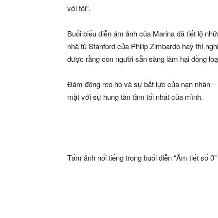
với tôi”.
Buổi biểu diễn ám ảnh của Marina đã tiết lộ nhữ
nhà tù Stanford của Philip Zimbardo hay thí ng
được rằng con người sẵn sàng làm hại đồng loạ
Đám đông reo hò và sự bất lực của nạn nhân – c
mặt với sự hung tàn tăm tối nhất của mình.
Tấm ảnh nổi tiếng trong buổi diễn “Âm tiết số 0