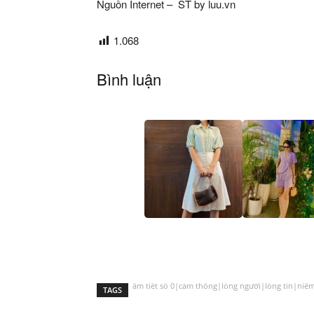
Nguồn Internet – ST by luu.vn
1.068
Bình luận
âm tiết số 0|cảm thông|lòng người|lòng tin|niềm 
TAGS