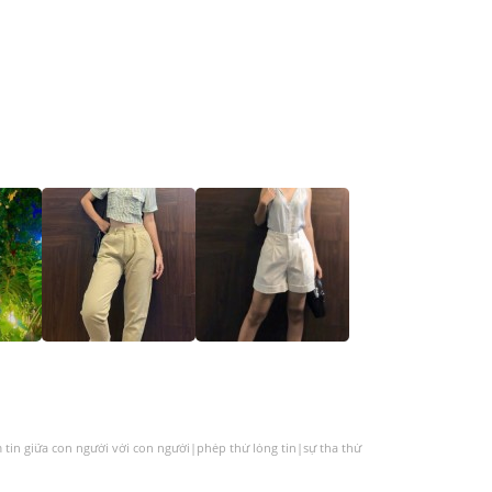
tin giữa con người với con người|phép thử lòng tin|sự tha thứ