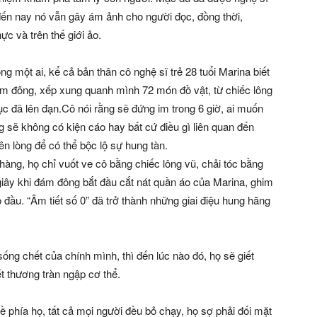
ến nay nó vẫn gây ám ảnh cho người đọc, đồng thời,
c và trên thế giới ảo.
g một ai, kể cả bản thân cô nghệ sĩ trẻ 28 tuổi Marina biết
m đông, xếp xung quanh mình 72 món đồ vật, từ chiếc lông
 đã lên đạn.Cô nói rằng sẽ đứng im trong 6 giờ, ai muốn
 sẽ không có kiện cáo hay bất cứ điều gì liên quan đến
n lòng để có thể bộc lộ sự hung tàn.
hàng, họ chỉ vuốt ve cô bằng chiếc lông vũ, chải tóc bằng
giây khi đám đông bắt đầu cắt nát quần áo của Marina, ghim
o đầu. “Âm tiết số 0” đã trở thành những giai điệu hung hăng
ng chết của chính mình, thì đến lúc nào đó, họ sẽ giết
t thương tràn ngập cơ thể.
 về phía họ, tất cả mọi người đều bỏ chạy, họ sợ phải đối mặt