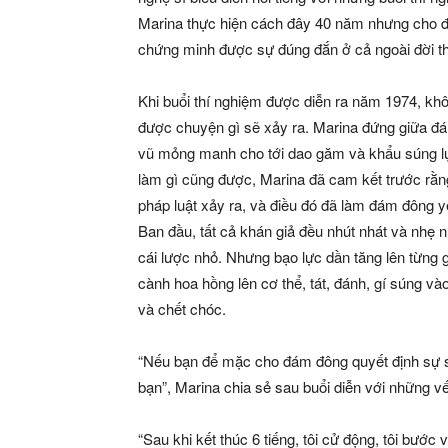
Marina thực hiện cách đây 40 năm nhưng cho đ
chứng minh được sự đúng đắn ở cả ngoài đời thự
Khi buổi thí nghiệm được diễn ra năm 1974, khôn
được chuyện gì sẽ xảy ra. Marina đứng giữa đá
vũ mỏng manh cho tới dao găm và khẩu súng lục
làm gì cũng được, Marina đã cam kết trước rằng
pháp luật xảy ra, và điều đó đã làm đám đông yê
Ban đầu, tất cả khán giả đều nhút nhát và nhẹ n
cái lược nhỏ. Nhưng bạo lực dần tăng lên từng 
cành hoa hồng lên cơ thể, tát, đánh, gí súng và
và chết chóc.
“Nếu bạn để mặc cho đám đông quyết định sự số
bạn”, Marina chia sẻ sau buổi diễn với những vế
“Sau khi kết thúc 6 tiếng, tôi cử động, tôi bước