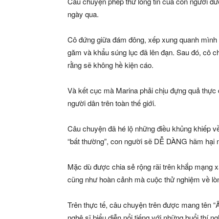
Câu chuyện phép thử lòng tin của con người đ
ngày qua.
Cô đứng giữa đám đông, xếp xung quanh mình 7
găm và khẩu súng lục đã lên đạn. Sau đó, cô c
rằng sẽ không hề kiện cáo.
Và kết cục mà Marina phải chịu đựng quả thực 
người dân trên toàn thế giới.
Câu chuyện đã hé lộ những điều khủng khiếp về 
“bất thường”, con người sẽ DỄ DÀNG hãm hại n
Mặc dù được chia sẻ rộng rãi trên khắp mạng xã 
cũng như hoàn cảnh mà cuộc thử nghiệm về lòng
Trên thực tế, câu chuyện trên được mang tên “Â
nghệ sĩ biểu diễn nổi tiếng với những buổi thí