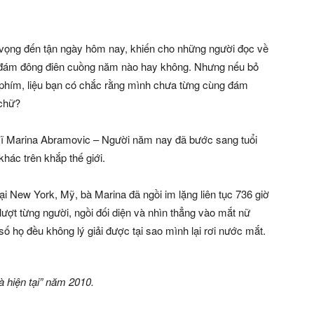
 vọng đến tận ngày hôm nay, khiến cho những người đọc về
 đám đông điên cuồng năm nào hay không. Nhưng nếu bỏ
n phím, liệu bạn có chắc rằng mình chưa từng cùng đám
 chữ?
 sĩ Marina Abramovic – Người năm nay đã bước sang tuổi
khác trên khắp thế giới.
ại New York, Mỹ, bà Marina đã ngồi im lặng liên tục 736 giờ
ượt từng người, ngồi đối diện và nhìn thẳng vào mắt nữ
ố họ đều không lý giải được tại sao mình lại rơi nước mắt.
à hiện tại” năm 2010.