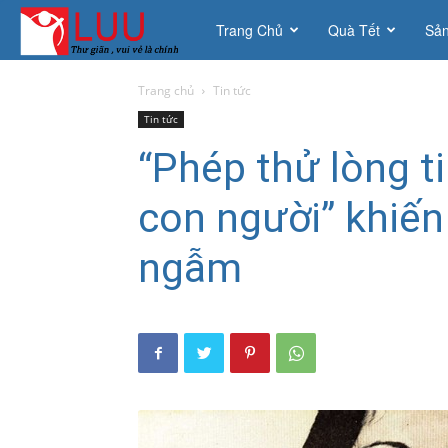
Thích
Trang Chủ
Quà Tết
Sả
là
Trang chủ
Tin tức
Tin tức
Lưu
“Phép thử lòng t
con người” khiến
ngẫm