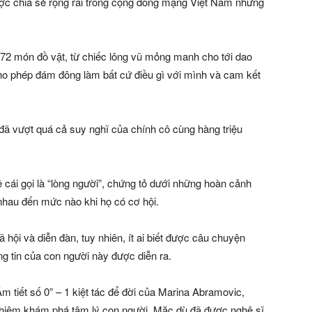
ược chia sẻ rộng rãi trong cộng đồng mạng Việt Nam những
2 món đồ vật, từ chiếc lông vũ mỏng manh cho tới dao
ho phép đám đông làm bất cứ điều gì với mình và cam kết
đã vượt quá cả suy nghĩ của chính cô cùng hàng triệu
cái gọi là “lòng người”, chứng tỏ dưới những hoàn cảnh
hau đến mức nào khi họ có cơ hội.
hội và diễn đàn, tuy nhiên, ít ai biết được câu chuyện
 tin của con người này được diễn ra.
m tiết số 0” – 1 kiệt tác để đời của Marina Abramovic,
 nghiệm khám phá tâm lý con người. Mặc dù đã được nghệ sĩ