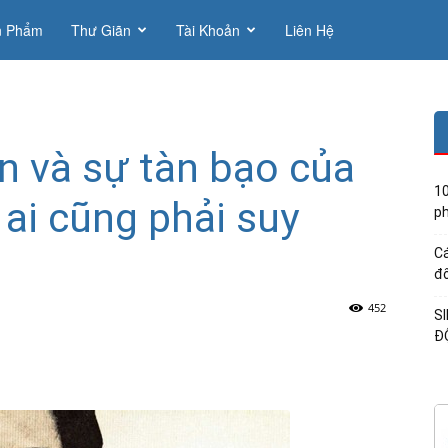
n Phẩm
Thư Giãn
Tài Khoản
Liên Hệ
in và sự tàn bạo của
10
 ai cũng phải suy
ph
Cá
đổ
452
S
Đ