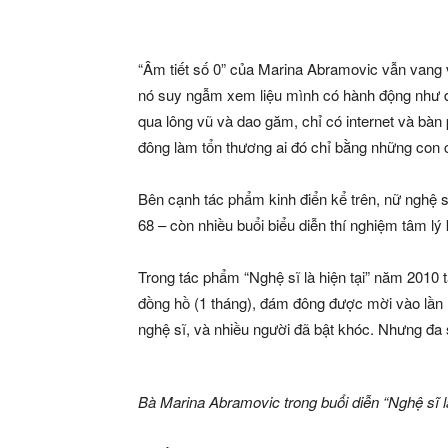
“Âm tiết số 0” của Marina Abramovic vẫn vang
nó suy ngẫm xem liệu mình có hành động như
qua lông vũ và dao găm, chỉ có internet và bà
đông làm tổn thương ai đó chỉ bằng những con
Bên cạnh tác phẩm kinh điển kể trên, nữ nghệ
68 – còn nhiều buổi biểu diễn thí nghiệm tâm lý 
Trong tác phẩm “Nghệ sĩ là hiện tại” năm 2010 t
đồng hồ (1 tháng), đám đông được mời vào lần l
nghệ sĩ, và nhiều người đã bật khóc. Nhưng đa s
Bà Marina Abramovic trong buổi diễn “Nghệ sĩ l