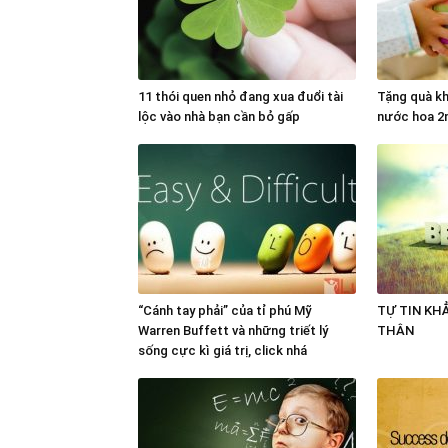
11 thói quen nhỏ đang xua đuổi tài
Tặng quà kh
lộc vào nhà bạn cần bỏ gấp
nước hoa 2
“Cánh tay phải” của tỉ phú Mỹ
TỰ TIN KHẲ
Warren Buffett và những triết lý
THÂN
sống cực kì giá trị, click nhá