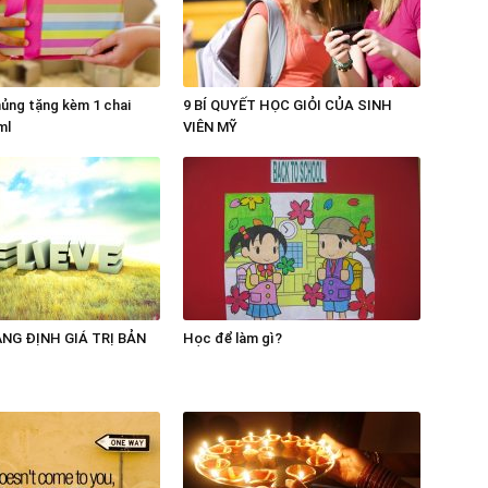
ủng tặng kèm 1 chai
9 BÍ QUYẾT HỌC GIỎI CỦA SINH
ml
VIÊN MỸ
NG ĐỊNH GIÁ TRỊ BẢN
Học để làm gì?