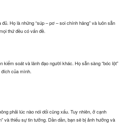
à đủ. Họ là những “súp – pơ – soi chính hãng” và luôn sẵn
 mọi thứ đều có vấn đề.
n kiểm soát và lãnh đạo người khác. Họ sẵn sàng “bóc lột”
 đích của mình.
không phải lúc nào nói dối cũng xấu. Tuy nhiên, ở cạnh
n” và thiếu sự tin tưởng. Dần dần, bạn sẽ bị ảnh hưởng và