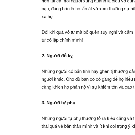
hơn tất cả mọi người xung quanh là điều vô cùn
bạn, đúng hơn là họ lấn át và xem thường sự hiệ
xa họ.
Đôi khi quá vô tư mà bỏ quên suy nghĩ và cảm 
tự cô lập chính mình!
2. Người đố kỵ
Những người có bản tính hay ghen tị thường c
người khác. Cho dù bạn có cố gắng để họ hiểu r
càng khiến họ phẫn nộ vì sự khiêm tốn và cao 
3. Người tự phụ
Những người tự phụ thường tỏ ra kiêu căng và t
thái quá về bản thân mình và ít khi coi trọng ý 