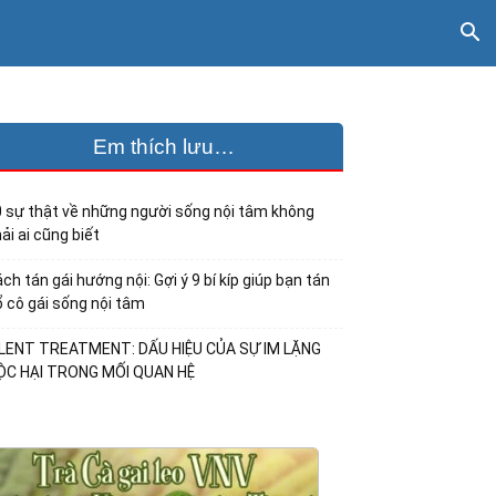
Em thích lưu…
 sự thật về những người sống nội tâm không
ải ai cũng biết
ch tán gái hướng nội: Gợi ý 9 bí kíp giúp bạn tán
 cô gái sống nội tâm
ILENT TREATMENT: DẤU HIỆU CỦA SỰ IM LẶNG
ỘC HẠI TRONG MỐI QUAN HỆ