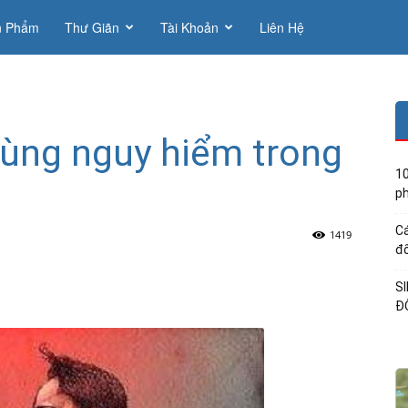
n Phẩm
Thư Giãn
Tài Khoản
Liên Hệ
cùng nguy hiểm trong
10
ph
Cá
1419
đổ
S
Đ