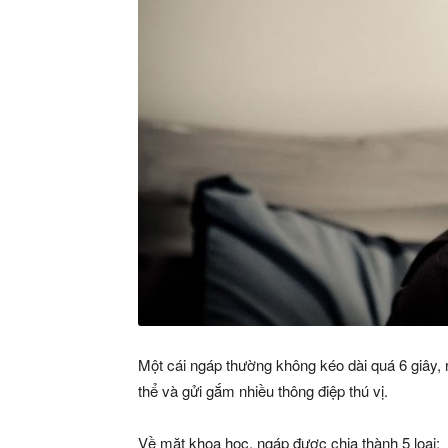
Một cái ngáp thường không kéo dài quá 6 giây, r
thể và gửi gắm nhiều thông điệp thú vị.
Về mặt khoa học, ngáp được chia thành 5 loại: