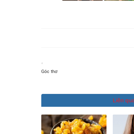
«
Góc thơ
Liên qu