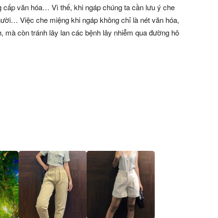
g cấp văn hóa… Vì thế, khi ngáp chúng ta cần lưu ý che
gười… Việc che miệng khi ngáp không chỉ là nét văn hóa,
h, mà còn tránh lây lan các bệnh lây nhiễm qua đường hô