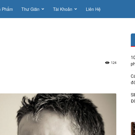
n Phẩm
Thư Giãn
Tài Khoản
Liên Hệ
10
124
ph
Cá
đổ
S
Đ