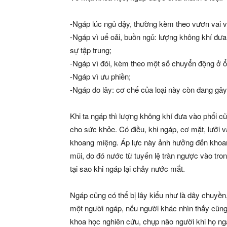
-Ngáp lúc ngủ dậy, thường kèm theo vươn vai v
-Ngáp vì uể oải, buồn ngủ: lượng không khí đưa
sự tập trung;
-Ngáp vì đói, kèm theo một số chuyển động ở 
-Ngáp vì ưu phiền;
-Ngáp do lây: cơ chế của loại này còn đang gây 
Khi ta ngáp thì lượng không khí đưa vào phổi cũn
cho sức khỏe. Có điều, khi ngáp, cơ mặt, lưỡi 
khoang miệng. Áp lực này ảnh hưởng đến khoa
mũi, do đó nước từ tuyến lệ tràn ngược vào tron
tại sao khi ngáp lại chảy nước mắt.
Ngáp cũng có thể bị lây kiểu như là dây chuyền
một người ngáp, nếu người khác nhìn thấy cũng
khoa học nghiên cứu, chụp não người khi họ ngá