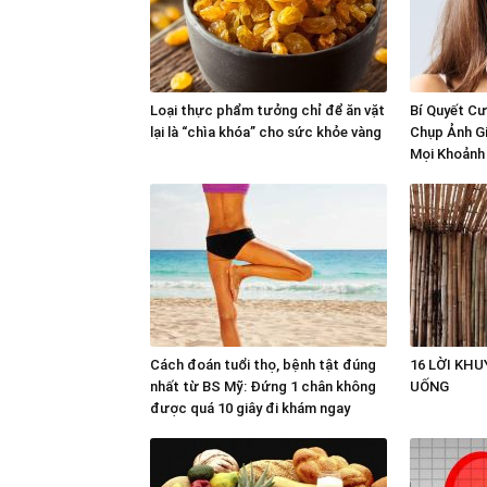
Loại thực phẩm tưởng chỉ để ăn vặt
Bí Quyết Cư
lại là “chìa khóa” cho sức khỏe vàng
Chụp Ảnh G
Mọi Khoảnh
Cách đoán tuổi thọ, bệnh tật đúng
16 LỜI KHUYE
nhất từ BS Mỹ: Đứng 1 chân không
UỐNG
được quá 10 giây đi khám ngay