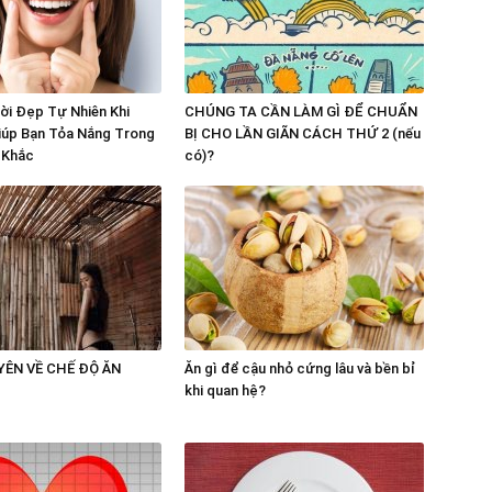
ời Đẹp Tự Nhiên Khi
CHÚNG TA CẦN LÀM GÌ ĐỂ CHUẨN
iúp Bạn Tỏa Nắng Trong
BỊ CHO LẦN GIÃN CÁCH THỨ 2 (nếu
 Khắc
có)?
̂N VỀ CHẾ ĐỘ ĂN
Ăn gì để cậu nhỏ cứng lâu và bền bỉ
khi quan hệ?