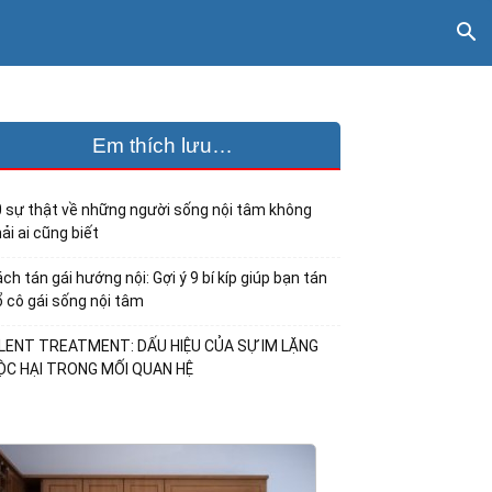
Em thích lưu…
 sự thật về những người sống nội tâm không
ải ai cũng biết
ch tán gái hướng nội: Gợi ý 9 bí kíp giúp bạn tán
 cô gái sống nội tâm
ILENT TREATMENT: DẤU HIỆU CỦA SỰ IM LẶNG
ỘC HẠI TRONG MỐI QUAN HỆ