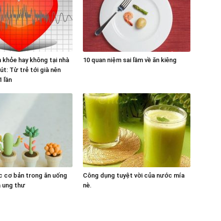
m khỏe hay không tại nhà
10 quan niệm sai lầm về ăn kiêng
út: Từ trẻ tới già nên
1 lần
c cơ bản trong ăn uống
Công dụng tuyệt vời của nước mía
 ung thư
nè.