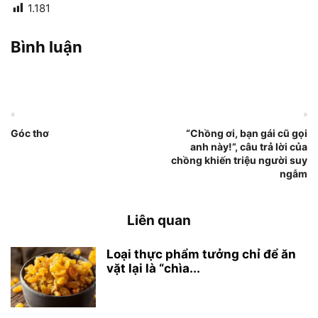
1.181
Bình luận
«
»
Góc thơ
“Chồng ơi, bạn gái cũ gọi
anh này!”, câu trả lời của
chồng khiến triệu người suy
ngẫm
Liên quan
Loại thực phẩm tưởng chỉ để ăn
vặt lại là “chìa...