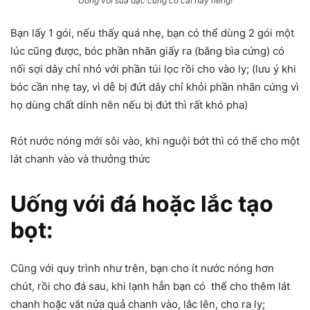
Uống với sữa đặc cũng có cái hay riêng!
Bạn lấy 1 gói, nếu thấy quá nhẹ, bạn có thể dùng 2 gói một
lúc cũng được, bóc phần nhãn giấy ra (bằng bìa cứng) có
nối sợi dây chỉ nhỏ với phần túi lọc rồi cho vào ly; (lưu ý khi
bóc cần nhẹ tay, vì dễ bị đứt dây chỉ khỏi phần nhãn cứng vì
họ dùng chất dính nên nếu bị đứt thì rất khó pha)
Rót nước nóng mới sôi vào, khi nguội bớt thì có thể cho một
lát chanh vào và thưởng thức
Uống với đá hoặc lắc tạo
bọt:
Cũng với quy trình như trên, bạn cho ít nước nóng hơn
chút, rồi cho đá sau, khi lạnh hẳn bạn có thể cho thêm lát
chanh hoặc vắt nửa quả chanh vào, lắc lên, cho ra ly;