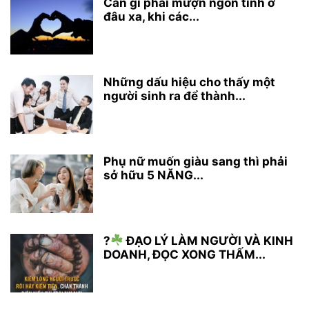
Cần gì phải mượn ngôn tình ở
đâu xa, khi các...
Những dấu hiệu cho thấy một
người sinh ra để thành...
Phụ nữ muốn giàu sang thì phải
sở hữu 5 NĂNG...
?
ĐẠO LÝ LÀM NGƯỜI VÀ KINH
DOANH, ĐỌC XONG THẤM...