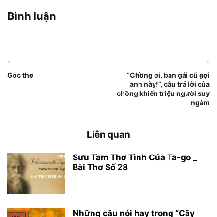
Bình luận
«
»
Góc thơ
“Chồng ơi, bạn gái cũ gọi
anh này!”, câu trả lời của
chồng khiến triệu người suy
ngẫm
Liên quan
Sưu Tầm Thơ Tình Của Ta-go _
Bài Thơ Số 28
Những câu nói hay trong “Cây