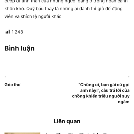
cướp đi tinh thần của những người đang ở trong hoàn cảnh
khốn khó. Quý báu thay là những ai dành thì giờ để động
viên và khích lệ người khác
1.248
Bình luận
«
»
Góc thơ
“Chồng ơi, bạn gái cũ gọi
anh này!”, câu trả lời của
chồng khiến triệu người suy
ngẫm
Liên quan