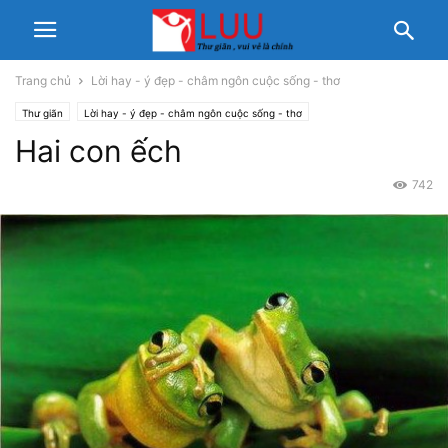
Trang chủ
Lời hay - ý đẹp - châm ngôn cuộc sống - thơ
Thư giãn
Lời hay - ý đẹp - châm ngôn cuộc sống - thơ
Hai con ếch
742