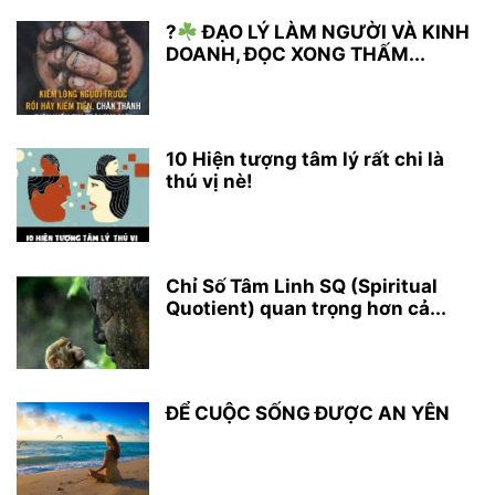
?
ĐẠO LÝ LÀM NGƯỜI VÀ KINH
DOANH, ĐỌC XONG THẤM...
10 Hiện tượng tâm lý rất chi là
thú vị nè!
Chỉ Số Tâm Linh SQ (Spiritual
Quotient) quan trọng hơn cả...
ĐỂ CUỘC SỐNG ĐƯỢC AN YÊN