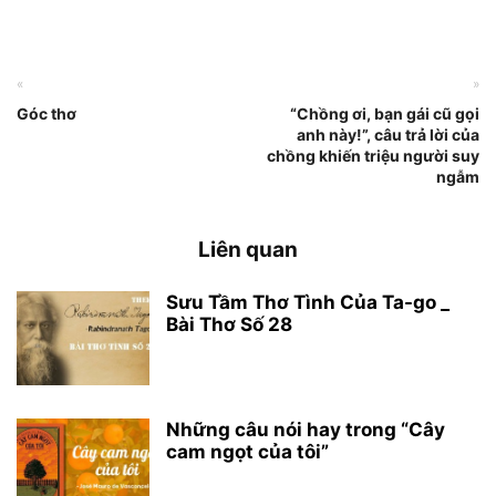
«
»
Góc thơ
“Chồng ơi, bạn gái cũ gọi
anh này!”, câu trả lời của
chồng khiến triệu người suy
ngẫm
Liên quan
Sưu Tầm Thơ Tình Của Ta-go _
Bài Thơ Số 28
Những câu nói hay trong “Cây
cam ngọt của tôi”