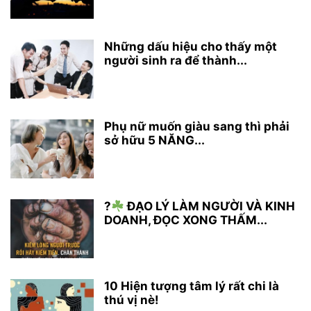
Những dấu hiệu cho thấy một
người sinh ra để thành...
Phụ nữ muốn giàu sang thì phải
sở hữu 5 NĂNG...
?
ĐẠO LÝ LÀM NGƯỜI VÀ KINH
DOANH, ĐỌC XONG THẤM...
10 Hiện tượng tâm lý rất chi là
thú vị nè!