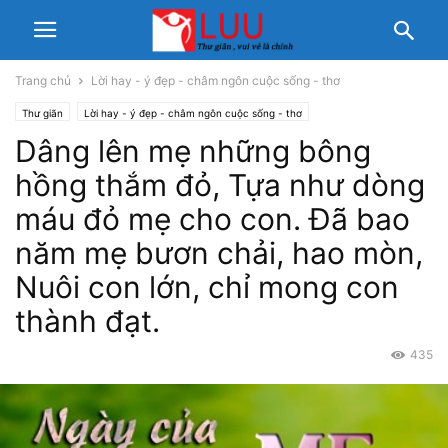
Trang chủ
Lời hay - ý đẹp - châm ngôn cuộc sống - thơ
Thư giãn
Lời hay - ý đẹp - châm ngôn cuộc sống - thơ
Dâng lên mẹ những bông
hồng thắm đỏ, Tựa như dòng
máu đỏ mẹ cho con. Đã bao
năm mẹ bươn chải, hao mòn,
Nuôi con lớn, chỉ mong con
thành đạt.
435