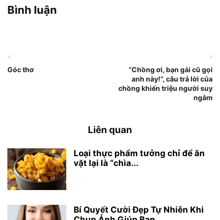
Bình luận
«
»
Góc thơ
“Chồng ơi, bạn gái cũ gọi
anh này!”, câu trả lời của
chồng khiến triệu người suy
ngẫm
Liên quan
Loại thực phẩm tưởng chỉ để ăn
vặt lại là “chìa...
Bí Quyết Cười Đẹp Tự Nhiên Khi
Chụp Ảnh Giúp Bạn...