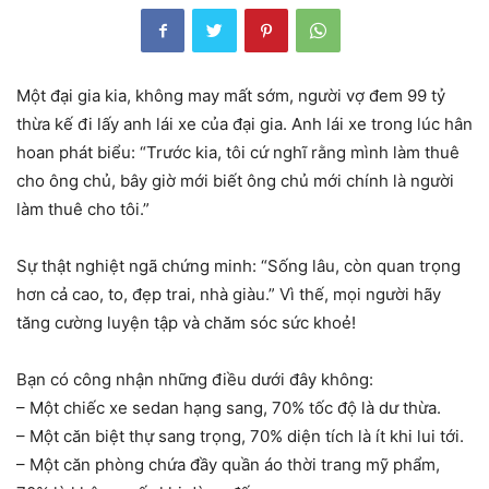
Một đại gia kia, không may mất sớm, người vợ đem 99 tỷ
thừa kế đi lấy anh lái xe của đại gia. Anh lái xe trong lúc hân
hoan phát biểu: “Trước kia, tôi cứ nghĩ rằng mình làm thuê
cho ông chủ, bây giờ mới biết ông chủ mới chính là người
làm thuê cho tôi.”
Sự thật nghiệt ngã chứng minh: “Sống lâu, còn quan trọng
hơn cả cao, to, đẹp trai, nhà giàu.” Vì thế, mọi người hãy
tăng cường luyện tập và chăm sóc sức khoẻ!
Bạn có công nhận những điều dưới đây không:
– Một chiếc xe sedan hạng sang, 70% tốc độ là dư thừa.
– Một căn biệt thự sang trọng, 70% diện tích là ít khi lui tới.
– Một căn phòng chứa đầy quần áo thời trang mỹ phẩm,