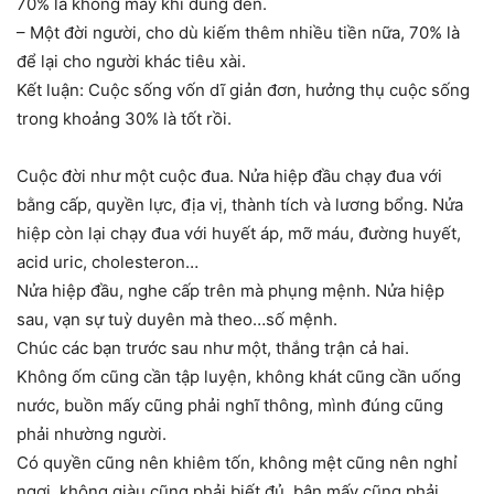
70% là không mấy khi dùng đến.
– Một đời người, cho dù kiếm thêm nhiều tiền nữa, 70% là
để lại cho người khác tiêu xài.
Kết luận: Cuộc sống vốn dĩ giản đơn, hưởng thụ cuộc sống
trong khoảng 30% là tốt rồi.
Cuộc đời như một cuộc đua. Nửa hiệp đầu chạy đua với
bằng cấp, quyền lực, địa vị, thành tích và lương bổng. Nửa
hiệp còn lại chạy đua với huyết áp, mỡ máu, đường huyết,
acid uric, cholesteron…
Nửa hiệp đầu, nghe cấp trên mà phụng mệnh. Nửa hiệp
sau, vạn sự tuỳ duyên mà theo…số mệnh.
Chúc các bạn trước sau như một, thắng trận cả hai.
Không ốm cũng cần tập luyện, không khát cũng cần uống
nước, buồn mấy cũng phải nghĩ thông, mình đúng cũng
phải nhường người.
Có quyền cũng nên khiêm tốn, không mệt cũng nên nghỉ
ngơi, không giàu cũng phải biết đủ, bận mấy cũng phải