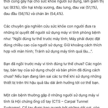
thời cũng gây hại cho sức khỏe người sử dụng, làm giảm thị
lực (83%), tổn hại khớp xương, đau lưng, đau vai (51,1%),
đau đầu (56,1%) và chán ăn (54,4%).
Các chuyên gia nghiên cứu sức khỏe con người đưa ra
những bí quyết để người sử dụng máy vi tính phòng bệnh
như: “Ngồi đúng tư thế trước máy tính; Máy phải được đặt
đúng chiều cao của người sử dụng; Giữ khoảng cách thích
hợp với màn hình; Tránh sử dụng máy tính quá lâu…”.
Bạn đã ngồi trước máy vi tính đúng tư thế chưa? Các ngón
tay, bàn tay của sử dụng chuột và bàn phím đã đúng cách
chưa? Nếu bạn đang làm sai các tư thế khi sử dụng những
thiết bị trên thì hậu quả lâu dài ảnh hưởng tới cơ thể bạn.
Một căn bệnh thường gặp ở những người sử dụng máy vi
tính là Hội chứng ống cổ tay (CTS – Carpal Tunnel
Sydrome). Cổ tay được bao quanh bởi những dải sợi, còn