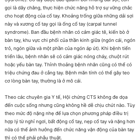
gọi là dây chằng, thực hiện chức năng hỗ trợ sự vững chắc
cho hoạt động của cổ tay. Khoảng trống giữa những dải sợi
này và xương cổ tay gọi là ống cổ tay (carpal tunnel
syndrome). Ban đầu bệnh nhân có cảm giác tê, kiến bò ở
bàn tay, khu vực chi phối của thần kinh giữa (ngón cái, ngón
trỏ, ngón giữa và một phần của ngón áp út). Khi bệnh tiến
triển lâu, bệnh nhân sẽ có cảm giác nóng cháy, chuột rút
hoặc yếu bàn tay. Thỉnh thoảng bệnh nhân cũng có thể có
triệu chứng đau ở cẳng tay. Bệnh mãn tính có thể gây teo
cơ lòng bàn tay, thường là ở mô cái.
Theo các chuyên gia Y tế, Hội chứng CTS không đe dọa
đến cuộc sống nhưng cũng không hề dễ chịu chút nào. Tùy
theo mức độ nặng nhẹ để lựa chọn phương pháp điều trị
hợp lý từ nghỉ ngơi, bất động cổ tay, nẹp cổ tay và nặng hơn
nữa có thể ảnh hưởng đến chức năng vận động của bàn tay
thì có thể phải phẫu thuật.