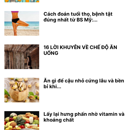
Cách đoán tuổi thọ, bệnh tật
đúng nhất từ BS Mỹ:...
16 LỜI KHUYÊN VỀ CHẾ ĐỘ ĂN
UỐNG
Ăn gì để cậu nhỏ cứng lâu và bền
bỉ khi...
Lấy lại hưng phấn nhờ vitamin và
khoáng chất