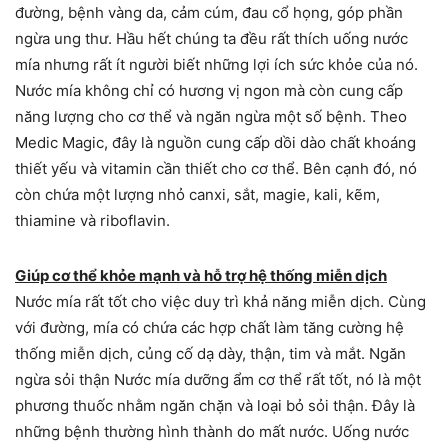
đường, bệnh vàng da, cảm cúm, đau cổ họng, góp phần
ngừa ung thư. Hầu hết chúng ta đều rất thích uống nước
mía nhưng rất ít người biết những lợi ích sức khỏe của nó.
Nước mía không chỉ có hương vị ngon mà còn cung cấp
năng lượng cho cơ thể và ngăn ngừa một số bệnh. Theo
Medic Magic, đây là nguồn cung cấp dồi dào chất khoáng
thiết yếu và vitamin cần thiết cho cơ thể. Bên cạnh đó, nó
còn chứa một lượng nhỏ canxi, sắt, magie, kali, kẽm,
thiamine và riboflavin.
Giúp cơ thể khỏe mạnh và hỗ trợ hệ thống miễn dịch
Nước mía rất tốt cho việc duy trì khả năng miễn dịch. Cùng
với đường, mía có chứa các hợp chất làm tăng cường hệ
thống miễn dịch, củng cố dạ dày, thận, tim và mắt. Ngăn
ngừa sỏi thận Nước mía dưỡng ẩm cơ thể rất tốt, nó là một
phương thuốc nhằm ngăn chặn và loại bỏ sỏi thận. Đây là
những bệnh thường hình thành do mất nước. Uống nước