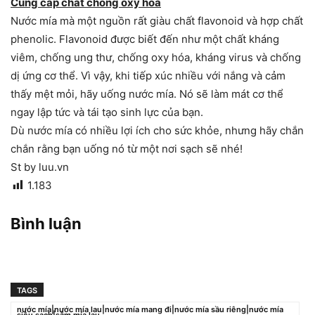
Cung cấp chất chống oxy hóa
Nước mía mà một nguồn rất giàu chất flavonoid và hợp chất
phenolic. Flavonoid được biết đến như một chất kháng
viêm, chống ung thư, chống oxy hóa, kháng virus và chống
dị ứng cơ thể. Vì vậy, khi tiếp xúc nhiều với nắng và cảm
thấy mệt mỏi, hãy uống nước mía. Nó sẽ làm mát cơ thể
ngay lập tức và tái tạo sinh lực của bạn.
Dù nước mía có nhiều lợi ích cho sức khỏe, nhưng hãy chắn
chắn rằng bạn uống nó từ một nơi sạch sẽ nhé!
St by luu.vn
1.183
Bình luận
TAGS
nước mía|nước mía lau|nước mía mang đi|nước mía sầu riêng|nước mía