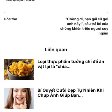
siêu sạch|sâm mía lau
«
»
Góc thơ
“Chồng ơi, bạn gái cũ gọi
anh này!”, câu trả lời của
chồng khiến triệu người suy
ngẫm
Liên quan
Loại thực phẩm tưởng chỉ để ăn
vặt lại là “chìa...
Bí Quyết Cười Đẹp Tự Nhiên Khi
Chụp Ảnh Giúp Bạn...