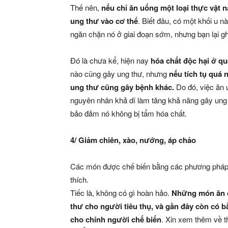
Thế nên,
nếu chỉ ăn uống một loại thực vật n
ung thư vào cơ thể
. Biết đâu, có một khối u n
ngăn chặn nó ở giai đoạn sớm, nhưng bạn lại gh
Đó là chưa kể, hiện nay
hóa chất độc hại ở q
nào cũng gây ung thư, nhưng
nếu tích tụ quá 
ung thư cũng gây bệnh khác.
Do đó, việc ăn 
nguyên nhân khả dĩ làm tăng khả năng gây ung t
bảo đảm nó không bị tẩm hóa chất.
4/ Giảm chiên, xào, nướng, áp chảo
Các món được chế biến bằng các phương pháp s
thích.
Tiếc là, không có gì hoàn hảo.
Những món ăn đó
thư cho người tiêu thụ, và gần đây còn có 
cho chính người chế biến
. Xin xem thêm về