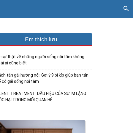
Em thích lưu…
 sự thật về những người sống nội tâm không
ải ai cũng biết
ch tán gái hướng nội: Gợi ý 9 bí kíp giúp bạn tán
 cô gái sống nội tâm
ILENT TREATMENT: DẤU HIỆU CỦA SỰ IM LẶNG
ỘC HẠI TRONG MỐI QUAN HỆ