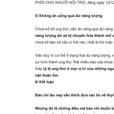
PHỔI CHO NGƯỜI NỘI TRỢ, đăng ngày 12/12/
5/ Không ăn uống quá dư năng lượng
Chưa kể tới ung thư, việc ăn uống quá dư năng 
năng lượng dư sẽ bị chuyển hóa thành mỡ 
chưa kể bạn sẽ xấu xí thế nào, nhất là khi mặ
Việc duy trì cơ thể ở trạng thái dư năng lượng, 
sự hình thành ung thư. Rất nhiều báo cáo khoa 
thấy
tỷ lệ ung thư ở mọi vị trí của những 
vặn hoặc ốm.
6/ Kết luận
Báo chí lâu nay vẫn thích đưa các tin về th
Nhưng đó là những điều mà báo chí muốn bạn 