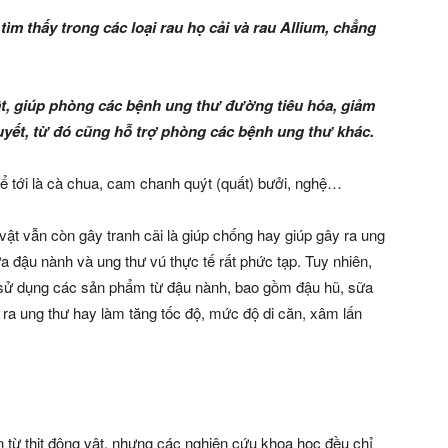
ìm thấy trong các loại rau họ cải và rau Allium, chẳng
vật, giúp phòng các bệnh ung thư đường tiêu hóa, giảm
yết, từ đó cũng hỗ trợ phòng các bệnh ung thư khác.
ể tới là cà chua, cam chanh quýt (quất) bưởi, nghệ…
vật vẫn còn gây tranh cãi là giúp chống hay giúp gây ra ung
a đậu nành và ung thư vú thực tế rất phức tạp. Tuy nhiên,
c sử dụng các sản phẩm từ đậu nành, bao gồm đậu hũ, sữa
ra ung thư hay làm tăng tốc độ, mức độ di căn, xâm lấn
 từ thịt động vật, nhưng các nghiên cứu khoa học đều chỉ