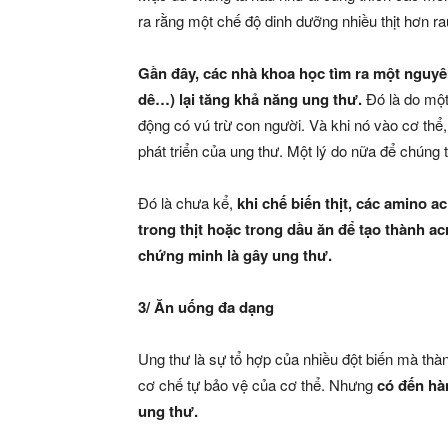
ra rằng một chế độ dinh dưỡng nhiều thịt hơn ra
Gần đây, các nhà khoa học tìm ra một nguyên 
dê…) lại tăng khả năng ung thư.
Đó là do một
động có vú trừ con người. Và khi nó vào cơ thể,
phát triển của ung thư. Một lý do nữa để chúng t
Đó là chưa kể,
khi chế biến thịt, các amino a
trong thịt hoặc trong dầu ăn để tạo thành a
chứng minh là gây ung thư.
3/ Ăn uống đa dạng
Ung thư là sự tổ hợp của nhiều đột biến mà thàn
cơ chế tự bảo vệ của cơ thể. Nhưng
có đến hà
ung thư.