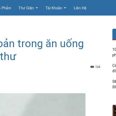
n Phẩm
Thư Giãn
Tài Khoản
Liên Hệ
bản trong ăn uống
10
 thư
ph
Cá
124
đổ
S
Đ