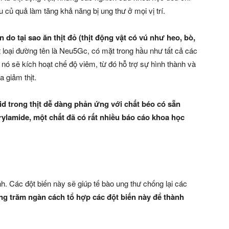
u củ quả làm tăng khả năng bị ung thư ở mọi vị trí.
do tại sao ăn thịt đỏ (thịt động vật có vú như heo, bò,
 loại đường tên là Neu5Gc, có mặt trong hầu như tất cả các
 nó sẽ kích hoạt chế độ viêm, từ đó hỗ trợ sự hình thành và
a giảm thịt.
cid trong thịt dễ dàng phản ứng với chất béo có sẵn
crylamide, một chất đã có rất nhiều báo cáo khoa học
h. Các đột biến này sẽ giúp tế bào ung thư chống lại các
ng trăm ngàn cách tổ hợp các đột biến này để thành