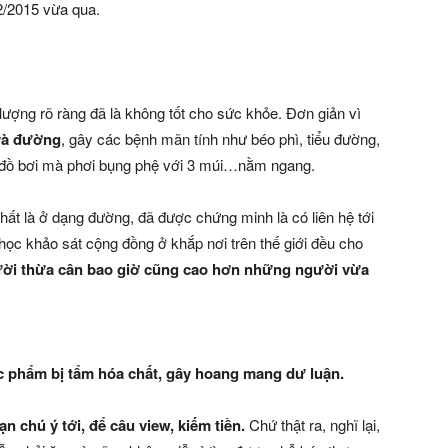
2015 vừa qua.
lượng rõ ràng đã là không tốt cho sức khỏe. Đơn giản vì
và đường
, gây các bệnh mãn tính như béo phì, tiểu đường,
c đồ bơi mà phơi bụng phệ với 3 múi…nằm ngang.
nhất là ở dạng đường, đã được chứng minh là có liên hệ tới
học khảo sát cộng đồng ở khắp nơi trên thế giới đều cho
người thừa cân bao giờ cũng cao hơn những người vừa
ực phẩm bị tẩm hóa chất, gây hoang mang dư luận.
chú ý tới, để câu view, kiếm tiền.
Chứ thật ra, nghĩ lại,