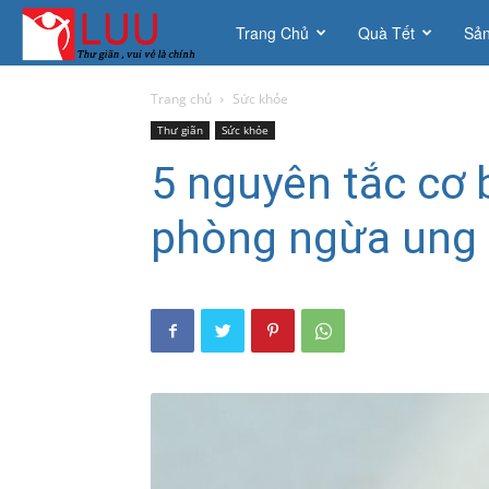
Thích
Trang Chủ
Quà Tết
Sả
là
Trang chủ
Sức khỏe
Thư giãn
Sức khỏe
Lưu
5 nguyên tắc cơ 
phòng ngừa ung