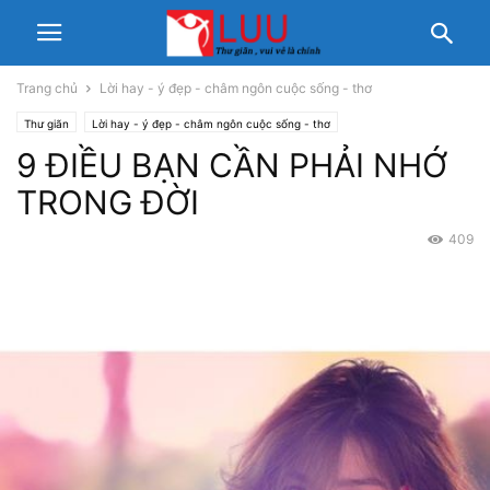
Trang chủ
Lời hay - ý đẹp - châm ngôn cuộc sống - thơ
Thư giãn
Lời hay - ý đẹp - châm ngôn cuộc sống - thơ
9 ĐIỀU BẠN CẦN PHẢI NHỚ
TRONG ĐỜI
409