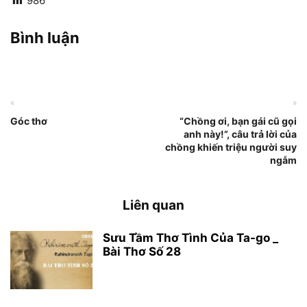
986
Bình luận
«
»
Góc thơ
“Chồng ơi, bạn gái cũ gọi
anh này!”, câu trả lời của
chồng khiến triệu người suy
ngẫm
Liên quan
Sưu Tầm Thơ Tình Của Ta-go _
Bài Thơ Số 28