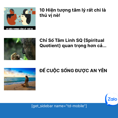
10 Hiện tượng tâm lý rất chi là
thú vị nè!
Chỉ Số Tâm Linh SQ (Spiritual
Quotient) quan trọng hơn cả...
ĐỂ CUỘC SỐNG ĐƯỢC AN YÊN
[get_sidebar name="td-mobile"]