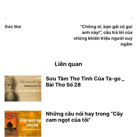
«
»
Góc thơ
“Chồng ơi, bạn gái cũ gọi
anh này!”, câu trả lời của
chồng khiến triệu người suy
ngẫm
Liên quan
Sưu Tầm Thơ Tình Của Ta-go _
Bài Thơ Số 28
Những câu nói hay trong “Cây
cam ngọt của tôi”