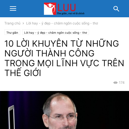
Trang chủ
Lời hay - ý đẹp - châm ngôn cuộc sống - thơ
Thư giãn
Lời hay - ý đẹp - châm ngôn cuộc sống - thơ
10 LỜI KHUYÊN TỪ NHỮNG
NGƯỜI THÀNH CÔNG
TRONG MỌI LĨNH VỰC TRÊN
THẾ GIỚI
174