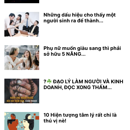
Những dấu hiệu cho thấy một
người sinh ra để thành...
Phụ nữ muốn giàu sang thì phải
sở hữu 5 NĂNG...
?
ĐẠO LÝ LÀM NGƯỜI VÀ KINH
DOANH, ĐỌC XONG THẤM...
10 Hiện tượng tâm lý rất chi là
thú vị nè!