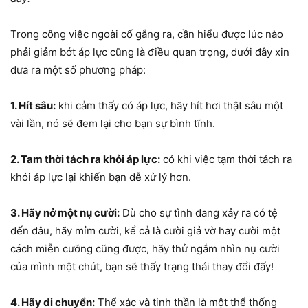
Trong công việc ngoài cố gắng ra, cần hiểu được lúc nào
phải giảm bớt áp lực cũng là điều quan trọng, dưới đây xin
đưa ra một số phương pháp:
1. Hít sâu:
khi cảm thấy có áp lực, hãy hít hơi thật sâu một
vài lần, nó sẽ đem lại cho bạn sự bình tĩnh.
2. Tam thời tách ra khỏi áp lực:
có khi việc tạm thời tách ra
khỏi áp lực lại khiến bạn dễ xử lý hơn.
3. Hãy nở một nụ cười:
Dù cho sự tình đang xảy ra có tệ
đến đâu, hãy mỉm cười, kể cả là cười giả vờ hay cười một
cách miễn cưỡng cũng được, hãy thử ngắm nhìn nụ cười
của mình một chút, bạn sẽ thấy trạng thái thay đổi đấy!
4. Hãy di chuyển:
Thể xác và tinh thần là một thể thống