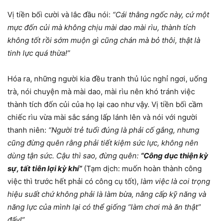
Vị tiền bối cười và lắc đầu nói:
“Cái thằng ngốc này, cứ một
mực đốn củi mà không chịu mài dao mài rìu, thành tích
không tốt rồi sớm muộn gì cũng chán mà bỏ thôi, thật là
tinh lực quá thừa!”
Hóa ra, những người kia đều tranh thủ lúc nghỉ ngơi, uống
trà, nói chuyện mà mài dao, mài rìu nên khó tránh việc
thành tích đốn củi của họ lại cao như vậy. Vị tiền bối cầm
chiếc rìu vừa mài sắc sáng lấp lánh lên và nói với người
thanh niên:
“Người trẻ tuổi đúng là phải cố gắng, nhưng
cũng đừng quên rằng phải tiết kiệm sức lực, không nên
dùng tận sức. Cậu thì sao, đừng quên:
“Công dục thiện kỳ
sự, tất tiên lợi kỳ khí”
(Tạm dịch: muốn hoàn thành công
việc thì trước hết phải có công cụ tốt),
làm việc là coi trọng
hiệu suất chứ không phải là làm bừa, nâng cấp kỹ năng và
năng lực của mình lại có thể giống “làm chơi mà ăn thật”
đấy!”