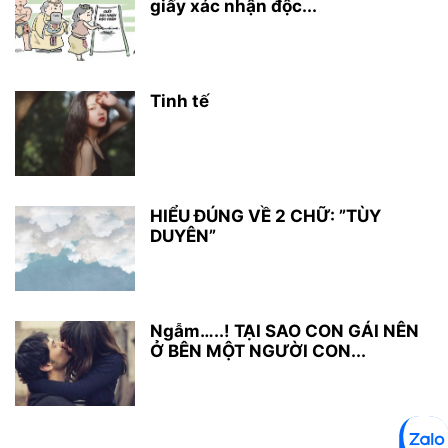
giấy xác nhận độc...
Tinh tế
HIỂU ĐÚNG VỀ 2 CHỮ: ”TÙY
DUYÊN”
Ngẫm…..! TẠI SAO CON GÁI NÊN
Ở BÊN MỘT NGƯỜI CON...