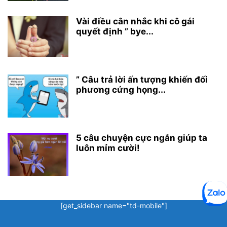
Vài điều cân nhắc khi cô gái
quyết định ” bye...
” Câu trả lời ấn tượng khiến đối
phương cứng họng...
5 câu chuyện cực ngắn giúp ta
luôn mỉm cười!
[get_sidebar name="td-mobile"]