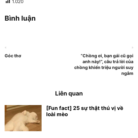
1.020
Bình luận
«
»
Góc thơ
“Chồng ơi, bạn gái cũ gọi
anh này!”, câu trả lời của
chồng khiến triệu người suy
ngẫm
Liên quan
[Fun fact] 25 sự thật thú vị về
loài mèo