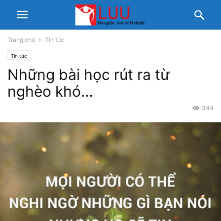
Trang chủ
Tin tức
Tin tức
Những bài học rút ra từ
nghèo khó…
344