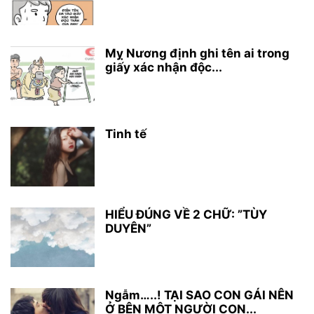
Mỵ Nương định ghi tên ai trong
giấy xác nhận độc...
Tinh tế
HIỂU ĐÚNG VỀ 2 CHỮ: ”TÙY
DUYÊN”
Ngẫm…..! TẠI SAO CON GÁI NÊN
Ở BÊN MỘT NGƯỜI CON...