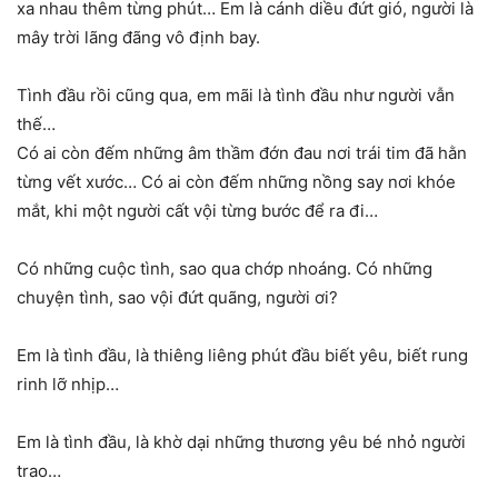
xa nhau thêm từng phút… Em là cánh diều đứt gió, người là
mây trời lãng đãng vô định bay.
Tình đầu rồi cũng qua, em mãi là tình đầu như người vẫn
thế…
Có ai còn đếm những âm thầm đớn đau nơi trái tim đã hằn
từng vết xước… Có ai còn đếm những nồng say nơi khóe
mắt, khi một người cất vội từng bước để ra đi…
Có những cuộc tình, sao qua chớp nhoáng. Có những
chuyện tình, sao vội đứt quãng, người ơi?
Em là tình đầu, là thiêng liêng phút đầu biết yêu, biết rung
rinh lỡ nhịp…
Em là tình đầu, là khờ dại những thương yêu bé nhỏ người
trao…