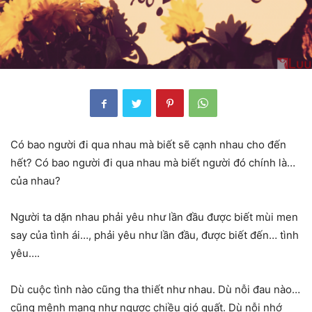
Có bao người đi qua nhau mà biết sẽ cạnh nhau cho đến
hết? Có bao người đi qua nhau mà biết người đó chính là…
của nhau?
Người ta dặn nhau phải yêu như lần đầu được biết mùi men
say của tình ái…, phải yêu như lần đầu, được biết đến… tình
yêu….
Dù cuộc tình nào cũng tha thiết như nhau. Dù nỗi đau nào…
cũng mênh mang như ngược chiều gió quất. Dù nỗi nhớ