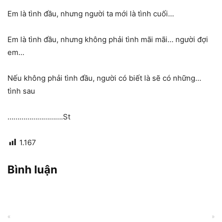
Em là tình đầu, nhưng người ta mới là tình cuối…
Em là tình đầu, nhưng không phải tình mãi mãi… người đợi
em…
Nếu không phải tình đầu, người có biết là sẽ có những…
tình sau
……………………….St
1.167
Bình luận
«
»