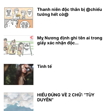
Thanh niên độc thân bị @chiếu
tướng hết cờ@
Mỵ Nương định ghi tên ai trong
giấy xác nhận độc...
Tinh tế
HIỂU ĐÚNG VỀ 2 CHỮ: ”TÙY
DUYÊN”