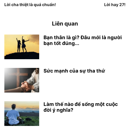
Lời cha thiệt là quá chuẩn!
Lời hay 27!
Liên quan
Bạn thân là gì? Đâu mới là người
bạn tốt đúng...
Sức mạnh của sự tha thứ
Làm thế nào để sống một cuộc
đời ý nghĩa?