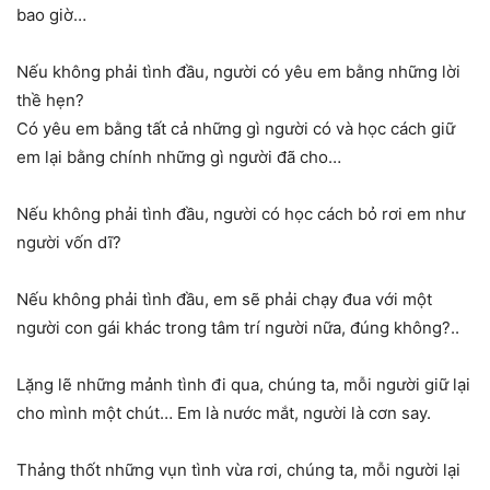
bao giờ…
Nếu không phải tình đầu, người có yêu em bằng những lời
thề hẹn?
Có yêu em bằng tất cả những gì người có và học cách giữ
em lại bằng chính những gì người đã cho…
Nếu không phải tình đầu, người có học cách bỏ rơi em như
người vốn dĩ?
Nếu không phải tình đầu, em sẽ phải chạy đua với một
người con gái khác trong tâm trí người nữa, đúng không?..
Lặng lẽ những mảnh tình đi qua, chúng ta, mỗi người giữ lại
cho mình một chút… Em là nước mắt, người là cơn say.
Thảng thốt những vụn tình vừa rơi, chúng ta, mỗi người lại