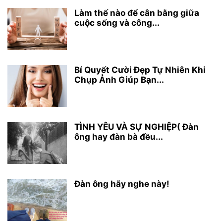
Làm thế nào để cân bằng giữa
cuộc sống và công...
Bí Quyết Cười Đẹp Tự Nhiên Khi
Chụp Ảnh Giúp Bạn...
TÌNH YÊU VÀ SỰ NGHIỆP( Đàn
ông hay đàn bà đều...
Đàn ông hãy nghe này!