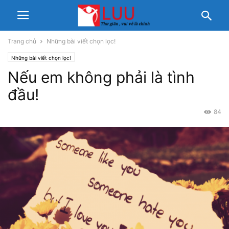
Trang chủ
Những bài viết chọn lọc!
Những bài viết chọn lọc!
Nếu em không phải là tình
đầu!
84