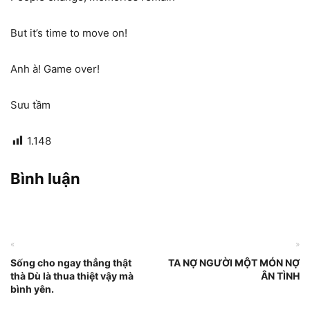
But it’s time to move on!
Anh à! Game over!
Sưu tầm
1.148
Bình luận
«
»
Sống cho ngay thẳng thật
TA NỢ NGƯỜI MỘT MÓN NỢ
thà Dù là thua thiệt vậy mà
ÂN TÌNH
bình yên.