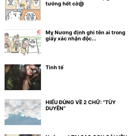
tướng hết cờ@
Mỵ Nương định ghi tên ai trong
giấy xác nhận độc...
Tinh tế
HIỂU ĐÚNG VỀ 2 CHỮ: ”TÙY
DUYÊN”