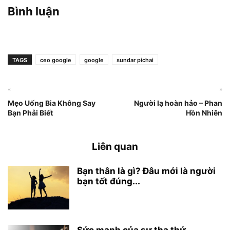
Bình luận
TAGS
ceo google
google
sundar pichai
«
»
Mẹo Uống Bia Không Say
Người lạ hoàn hảo – Phan
Bạn Phải Biết
Hồn Nhiên
Liên quan
Bạn thân là gì? Đâu mới là người
bạn tốt đúng...