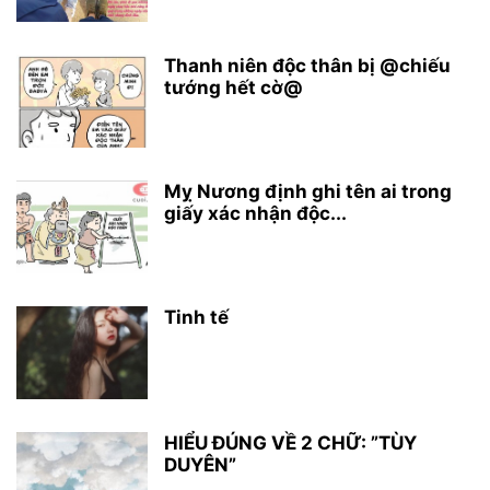
Thanh niên độc thân bị @chiếu
tướng hết cờ@
Mỵ Nương định ghi tên ai trong
giấy xác nhận độc...
Tinh tế
HIỂU ĐÚNG VỀ 2 CHỮ: ”TÙY
DUYÊN”