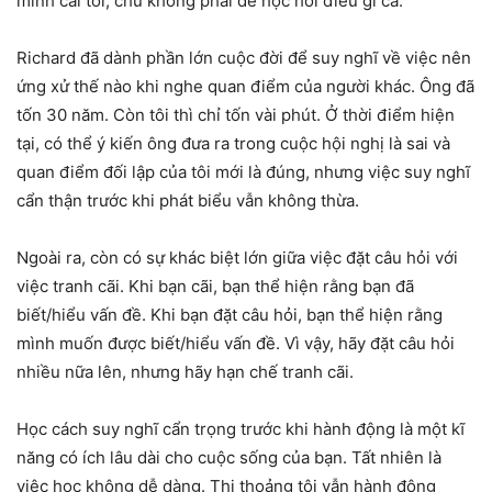
minh cái tôi, chứ không phải để học hỏi điều gì cả.
Richard đã dành phần lớn cuộc đời để suy nghĩ về việc nên
ứng xử thế nào khi nghe quan điểm của người khác. Ông đã
tốn 30 năm. Còn tôi thì chỉ tốn vài phút. Ở thời điểm hiện
tại, có thể ý kiến ông đưa ra trong cuộc hội nghị là sai và
quan điểm đối lập của tôi mới là đúng, nhưng việc suy nghĩ
cẩn thận trước khi phát biểu vẫn không thừa.
Ngoài ra, còn có sự khác biệt lớn giữa việc đặt câu hỏi với
việc tranh cãi. Khi bạn cãi, bạn thể hiện rằng bạn đã
biết/hiểu vấn đề. Khi bạn đặt câu hỏi, bạn thể hiện rằng
mình muốn được biết/hiểu vấn đề. Vì vậy, hãy đặt câu hỏi
nhiều nữa lên, nhưng hãy hạn chế tranh cãi.
Học cách suy nghĩ cẩn trọng trước khi hành động là một kĩ
năng có ích lâu dài cho cuộc sống của bạn. Tất nhiên là
việc học không dễ dàng. Thi thoảng tôi vẫn hành động