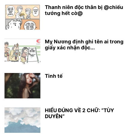
Thanh niên độc thân bị @chiếu
tướng hết cờ@
Mỵ Nương định ghi tên ai trong
giấy xác nhận độc...
Tinh tế
HIỂU ĐÚNG VỀ 2 CHỮ: ”TÙY
DUYÊN”