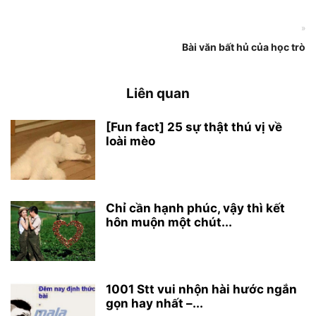
»
Bài văn bất hủ của học trò
Liên quan
[Fun fact] 25 sự thật thú vị về
loài mèo
Chỉ cần hạnh phúc, vậy thì kết
hôn muộn một chút...
1001 Stt vui nhộn hài hước ngắn
gọn hay nhất –...