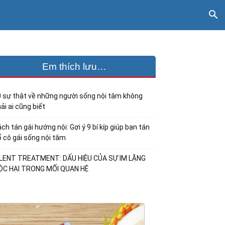
Em thích lưu…
 sự thật về những người sống nội tâm không
ải ai cũng biết
ch tán gái hướng nội: Gợi ý 9 bí kíp giúp bạn tán
 cô gái sống nội tâm
ILENT TREATMENT: DẤU HIỆU CỦA SỰ IM LẶNG
ỘC HẠI TRONG MỐI QUAN HỆ