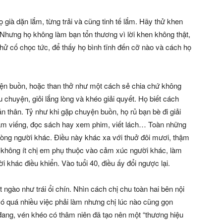
ọ già dặn lắm, từng trải và cũng tinh tế lắm. Hãy thử khen
. Nhưng họ không làm bạn tổn thương vì lời khen không thật,
thử cố chọc tức, để thấy họ bình tĩnh đến cỡ nào và cách họ
huyện buồn, hoặc than thở như một cách sẻ chia chứ không
u chuyện, giỏi lắng lòng và khéo giải quyết. Họ biết cách
n thân. Tỷ như khi gặp chuyện buồn, họ rủ bạn bè đi giải
ăm viếng, đọc sách hay xem phim, viết lách… Toàn những
lòng người khác. Điều này khác xa với thuở đôi mươi, thậm
y, không ít chị em phụ thuộc vào cảm xúc người khác, làm
i khác điều khiển. Vào tuổi 40, điều ấy đổi ngược lại.
ọt ngào như trái ổi chín. Nhìn cách chị chu toàn hai bên nội
có quá nhiều việc phải làm nhưng chị lúc nào cũng gọn
đang, vén khéo có thâm niên đã tạo nên một “thương hiệu