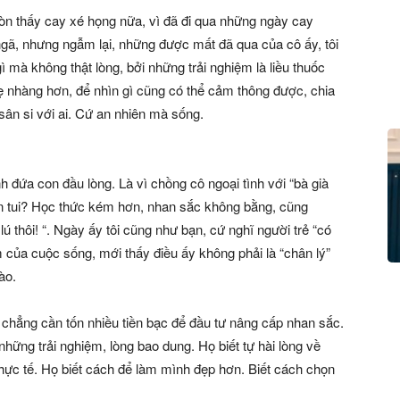
 còn thấy cay xé họng nữa, vì đã đi qua những ngày cay
ngã, nhưng ngẫm lại, những được mất đã qua của cô ấy, tôi
gì mà không thật lòng, bởi những trải nghiệm là liều thuốc
ẹ nhàng hơn, để nhìn gì cũng có thể cảm thông được, chia
ân si với ai. Cứ an nhiên mà sống.
h đứa con đầu lòng. Là vì chồng cô ngoại tình với “bà già
hơn tui? Học thức kém hơn, nhan sắc không bằng, cũng
ú thôi! “. Ngày ấy tôi cũng như bạn, cứ nghĩ người trẻ “có
ầm của cuộc sống, mới thấy điều ấy không phải là “chân lý”
ào.
, chẳng cần tốn nhiều tiền bạc để đầu tư nâng cấp nhan sắc.
những trải nghiệm, lòng bao dung. Họ biết tự hài lòng về
thực tế. Họ biết cách để làm mình đẹp hơn. Biết cách chọn