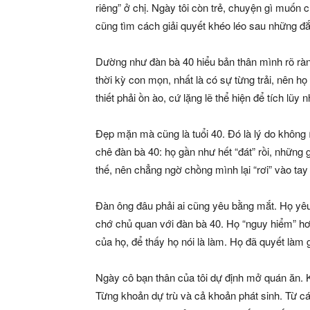
riêng” ở chị. Ngày tôi còn trẻ, chuyện gì muốn 
cũng tìm cách giải quyết khéo léo sau những đắ
Dường như đàn bà 40 hiểu bản thân mình rõ ràn
thời kỳ con mọn, nhất là có sự từng trải, nên họ
thiết phải ồn ào, cứ lặng lẽ thể hiện để tích lũ
Đẹp mặn mà cũng là tuổi 40. Đó là lý do không
chê đàn bà 40: họ gần như hết “đát” rồi, những 
thế, nên chẳng ngờ chồng mình lại “rơi” vào tay
Đàn ông đâu phải ai cũng yêu bằng mắt. Họ yêu
chớ chủ quan với đàn bà 40. Họ “nguy hiểm” h
của họ, để thấy họ nói là làm. Họ đã quyết làm 
Ngày cô bạn thân của tôi dự định mở quán ăn. 
Từng khoản dự trù và cả khoản phát sinh. Từ c