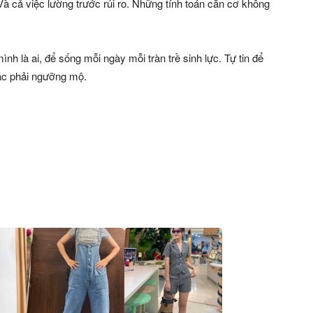
Và cả việc lường trước rủi ro. Những tính toán căn cơ không
ình là ai, để sống mỗi ngày mỗi tràn trề sinh lực. Tự tin để
hác phải ngưỡng mộ.