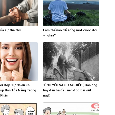
ủa sự tha thứ
Làm thế nào để sống một cuộc đời
ý nghĩa?
ời Đẹp Tự Nhiên Khi
TÌNH YÊU VÀ SỰ NGHIỆP( Đàn ông
iúp Bạn Tỏa Nắng Trong
hay đàn bà đều nên đọc bài viết
 Khắc
này!)