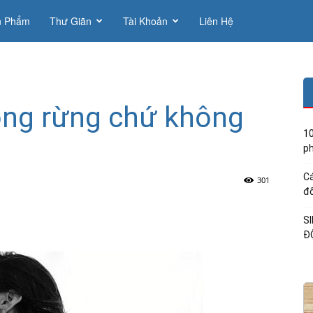
n Phẩm
Thư Giãn
Tài Khoản
Liên Hệ
ong rừng chứ không
10
ph
Cá
301
đổ
S
Đ