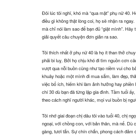
Đôi lúc tôi nghĩ, khó mà “qua mặt” phụ nữ 40. H
điều gì không thật lòng coi, họ sẽ nhận ra ngay
mà chỉ nói làm sao để bạn đủ “giật mình”. Hãy 
giải quyết câu chuyện đơn giản ra sao.
Tôi thích nhất ở phụ nữ 40 là họ ít than thở c
phải bi luỵ. Bởi họ chịu khó đi tìm nguồn cơn câ
vượt qua nỗi buồn cũng như tạo niềm vui cho bả
khuây hoặc một mình đi mua sắm, làm đẹp, th
việc bổ ích, hiếm khi làm ảnh hưởng hay phiền 
chí 30 dù bạn đã từng lập gia đình. Tầm tuổi ấ
theo cách nghĩ người khác, mọi vui buồn bị ngườ
Tôi nhớ giai đoạn chị dâu tôi vào tuổi 40, chị ng
ngoại, với chồng con, với bản thân, mà nể. Dù 
gàng, tươi tắn. Sự chín chắn, phong cách đảm 