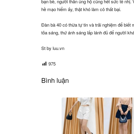
bạn bè, người thân ủng hộ cũng hết sức tế nhị. 
hề mạo hiểm ấy, thật khó làm cô thất bại.
Đàn bà 40 có thừa tự tin và trải nghiệm để biết m
tỏa sáng, thứ ánh sáng lấp lánh đủ để người k
St by luu.vn
975
Bình luận