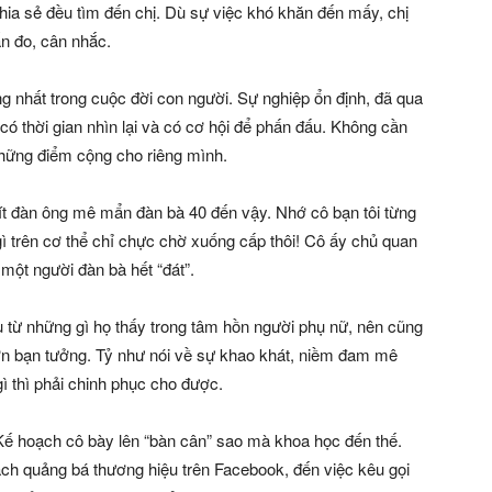
chia sẻ đều tìm đến chị. Dù sự việc khó khăn đến mấy, chị
n đo, cân nhắc.
g nhất trong cuộc đời con người. Sự nghiệp ổn định, đã qua
 có thời gian nhìn lại và có cơ hội để phấn đấu. Không cần
y những điểm cộng cho riêng mình.
 ít đàn ông mê mẩn đàn bà 40 đến vậy. Nhớ cô bạn tôi từng
gì trên cơ thể chỉ chực chờ xuống cấp thôi! Cô ấy chủ quan
 một người đàn bà hết “đát”.
 từ những gì họ thấy trong tâm hồn người phụ nữ, nên cũng
ơn bạn tưởng. Tỷ như nói về sự khao khát, niềm đam mê
gì thì phải chinh phục cho được.
Kế hoạch cô bày lên “bàn cân” sao mà khoa học đến thế.
ách quảng bá thương hiệu trên Facebook, đến việc kêu gọi