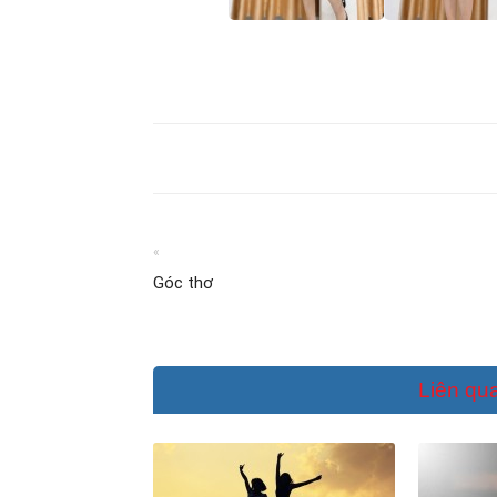
«
Góc thơ
Liên qu