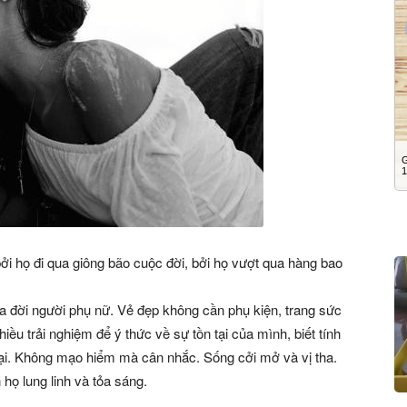
i họ đi qua giông bão cuộc đời, bởi họ vượt qua hàng bao
của đời người phụ nữ. Vẻ đẹp không cần phụ kiện, trang sức
iều trải nghiệm để ý thức về sự tồn tại của mình, biết tính
 bại. Không mạo hiểm mà cân nhắc. Sống cởi mở và vị tha.
 họ lung linh và tỏa sáng.