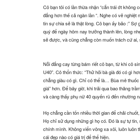
Cô bạn tôi có lần thừa nhận “cắn trái ớt không
đắng hơn thế cả ngàn lần “. Nghe có vẻ nghiệt 
tin sự chia sẻ là thật lòng. Cô bạn ấy bảo :” Sợ 
quý để ngày hôm nay trưởng thành lên, lòng nh
sẻ được, và cũng chẳng còn muốn trách cứ ai, s
Nỗi đắng cay từng bám riết cô bạn, từ khi cô sin
U40”. Cô thổn thức: “Thử hỏi bà già đó có gì 
chẳng giàu có gì. Chỉ có thể là… Bùa mê thuốc l
giá” hơn. Để bây giờ, khi trải qua bao thăng tr
và càng thấy phụ nữ 40 quyến rũ đến nhường n
Họ chẳng cần tốn nhiều thời gian để chải chuốt
Họ chỉ sử dụng những gì họ có. Đó là sự tự tin, 
chính mình. Không viển vông xa xôi, luôn luôn 
cái đẹp nào có giá trị để thể hiện.