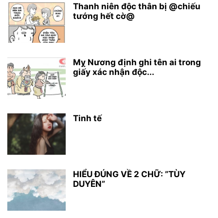
Thanh niên độc thân bị @chiếu
tướng hết cờ@
Mỵ Nương định ghi tên ai trong
giấy xác nhận độc...
Tinh tế
HIỂU ĐÚNG VỀ 2 CHỮ: ”TÙY
DUYÊN”