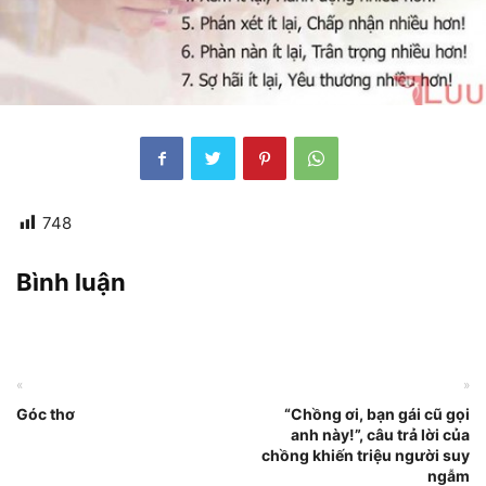
748
Bình luận
«
»
Góc thơ
“Chồng ơi, bạn gái cũ gọi
anh này!”, câu trả lời của
chồng khiến triệu người suy
ngẫm