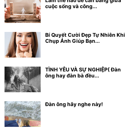
Làm thế nào để cân bằng giữa
cuộc sống và công...
Bí Quyết Cười Đẹp Tự Nhiên Khi
Chụp Ảnh Giúp Bạn...
TÌNH YÊU VÀ SỰ NGHIỆP( Đàn
ông hay đàn bà đều...
Đàn ông hãy nghe này!