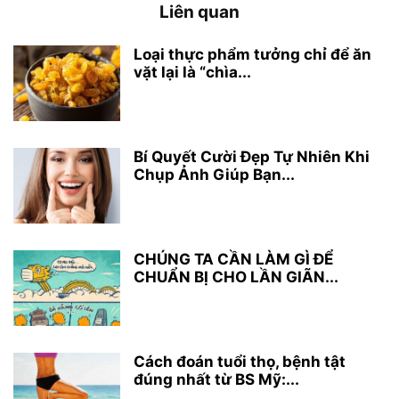
Liên quan
Loại thực phẩm tưởng chỉ để ăn
vặt lại là “chìa...
Bí Quyết Cười Đẹp Tự Nhiên Khi
Chụp Ảnh Giúp Bạn...
CHÚNG TA CẦN LÀM GÌ ĐỂ
CHUẨN BỊ CHO LẦN GIÃN...
Cách đoán tuổi thọ, bệnh tật
đúng nhất từ BS Mỹ:...