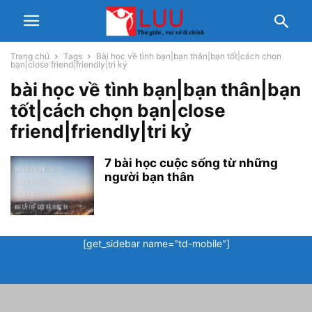
Trang chủ
Tags
Bài học về tình bạn|bạn thân|bạn tốt|cách chọn
bạn|close friend|friendly|tri kỷ
bài học về tình bạn|bạn thân|bạn
tốt|cách chọn bạn|close
friend|friendly|tri kỷ
7 bài học cuộc sống từ những
người bạn thân
[get_sidebar name="td-mobile"]