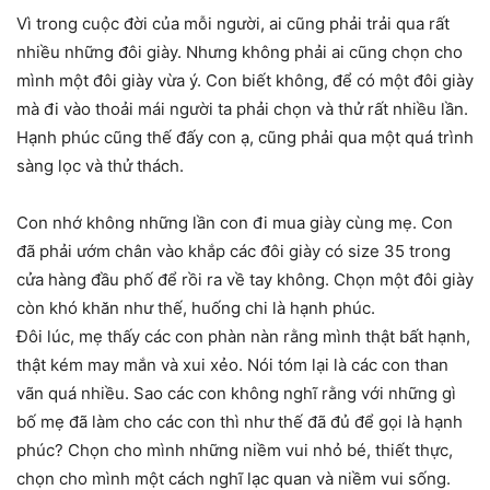
Vì trong cuộc đời của mỗi người, ai cũng phải trải qua rất
nhiều những đôi giày. Nhưng không phải ai cũng chọn cho
mình một đôi giày vừa ý. Con biết không, để có một đôi giày
mà đi vào thoải mái người ta phải chọn và thử rất nhiều lần.
Hạnh phúc cũng thế đấy con ạ, cũng phải qua một quá trình
sàng lọc và thử thách.
Con nhớ không những lần con đi mua giày cùng mẹ. Con
đã phải ướm chân vào khắp các đôi giày có size 35 trong
cửa hàng đầu phố để rồi ra về tay không. Chọn một đôi giày
còn khó khăn như thế, huống chi là hạnh phúc.
Đôi lúc, mẹ thấy các con phàn nàn rằng mình thật bất hạnh,
thật kém may mắn và xui xẻo. Nói tóm lại là các con than
vãn quá nhiều. Sao các con không nghĩ rằng với những gì
bố mẹ đã làm cho các con thì như thế đã đủ để gọi là hạnh
phúc? Chọn cho mình những niềm vui nhỏ bé, thiết thực,
chọn cho mình một cách nghĩ lạc quan và niềm vui sống.