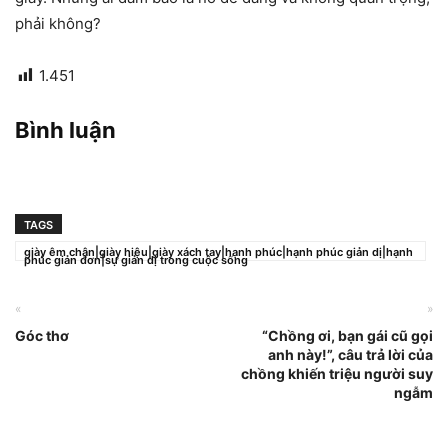
phải không?
1.451
Bình luận
TAGS
giày êm chân|giày hiệu|giày xách tay|hạnh phúc|hạnh phúc giản dị|hạnh
phúc giản đơn|sự giản dị trong cuộc sống
«
»
Góc thơ
“Chồng ơi, bạn gái cũ gọi
anh này!”, câu trả lời của
chồng khiến triệu người suy
ngẫm