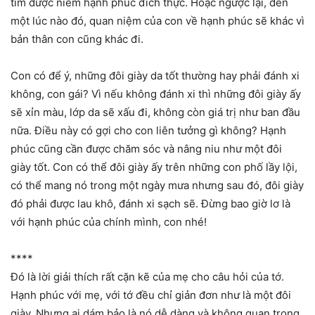
tìm được niềm hạnh phúc đích thực. Hoặc ngược lại, đến
một lúc nào đó, quan niệm của con về hạnh phúc sẽ khác vì
bản thân con cũng khác đi.
Con có để ý, những đôi giày da tốt thường hay phải đánh xi
không, con gái? Vì nếu không đánh xi thì những đôi giày ấy
sẽ xỉn màu, lớp da sẽ xấu đi, không còn giá trị như ban đầu
nữa. Điều này có gợi cho con liên tưởng gì không? Hạnh
phúc cũng cần được chăm sóc và nâng niu như một đôi
giày tốt. Con có thể đôi giày ấy trên những con phố lầy lội,
có thể mang nó trong một ngày mưa nhưng sau đó, đôi giày
đó phải được lau khô, đánh xi sạch sẽ. Đừng bao giờ lơ là
với hạnh phúc của chính mình, con nhé!
****
Đó là lời giải thích rất cặn kẽ của mẹ cho câu hỏi của tớ.
Hạnh phúc với mẹ, với tớ đều chỉ giản đơn như là một đôi
giày. Nhưng ai dám bảo là nó dễ dàng và không quan trọng,