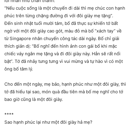
lời nhắn nhủ chân thành:
“Nếu cuộc sống là một chuyến đi dài thì mẹ chúc con hạnh
phúc trên từng chặng đường đi với đôi giày mẹ tặng”.
Đến sinh nhật tuổi mười tám, bố đã thực sự khiến tớ bất
ngờ với một đôi giày cao gót, màu đỏ mà bố “xách tay” về
từ Singapore nhân chuyến công tác dài ngày. Bố chỉ giải
thích giản dị: “Bố nghĩ đến hình ảnh con gái bố khi mặc
chiếc váy ngắn mẹ tặng và đi đôi giày này. Hẳn sẽ rất nổi
bật”. Tớ đã nhảy tưng tưng vì vui mừng và tự hào vì có một
ông bố tâm lý.
Cho đến một ngày, mẹ bảo, hạnh phúc như một đôi giày, thì
tớ đã hiểu tại sao, món quà đầu tiên mà bố mẹ nghĩ cho tớ
bao giờ cũng là một đôi giày.
****
Sao hạnh phúc lại như một đôi giày hả mẹ?