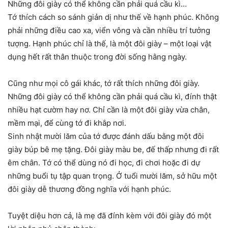
Những đôi giày có thể không cần phải quá cầu kì…
Tớ thích cách so sánh giản dị như thế về hạnh phúc. Không
phải những điều cao xa, viển vông và cần nhiều trí tưởng
tượng. Hạnh phúc chỉ là thế, là một đôi giày – một loại vật
dụng hết rất thân thuộc trong đời sống hằng ngày.
Cũng như mọi cô gái khác, tớ rất thích những đôi giày.
Những đôi giày có thể không cần phải quá cầu kì, đính thật
nhiều hạt cườm hay nơ. Chỉ cần là một đôi giày vừa chân,
mềm mại, để cùng tớ đi khắp nơi.
Sinh nhật mười lăm của tớ được đánh dấu bằng một đôi
giày búp bê mẹ tặng. Đôi giày màu be, đế thấp nhưng đi rất
êm chân. Tớ có thể dùng nó đi học, đi chơi hoặc đi dự
những buổi tụ tập quan trọng. Ở tuổi mười lăm, sở hữu một
đôi giày dễ thương đồng nghĩa với hạnh phúc.
Tuyệt diệu hơn cả, là mẹ đã đính kèm với đôi giày đó một