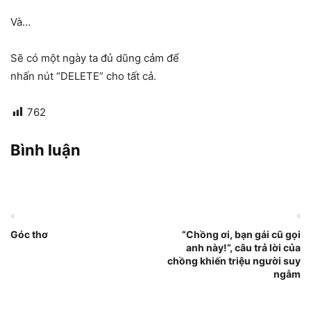
Và…
Sẽ có một ngày ta đủ dũng cảm để
nhấn nút “DELETE” cho tất cả.
762
Bình luận
«
»
Góc thơ
“Chồng ơi, bạn gái cũ gọi
anh này!”, câu trả lời của
chồng khiến triệu người suy
ngẫm