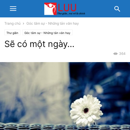
Trang chủ
Góc tâm sự - Những tản văn hay
Thư giãn
Góc tâm sự - Những tản văn hay
Sẽ có một ngày…
364