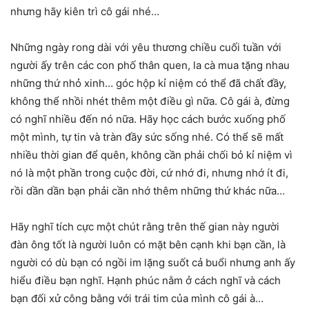
nhưng hãy kiên trì cô gái nhé…
Những ngày rong dài với yêu thương chiều cuối tuần với
người ấy trên các con phố thân quen, la cà mua tặng nhau
những thứ nhỏ xinh… góc hộp kỉ niệm có thể đã chất đầy,
không thể nhồi nhét thêm một điều gì nữa. Cô gái à, đừng
có nghĩ nhiều đến nó nữa. Hãy học cách bước xuống phố
một mình, tự tin và tràn đầy sức sống nhé. Có thể sẽ mất
nhiều thời gian để quên, không cần phải chối bỏ kỉ niệm vì
nó là một phần trong cuộc đời, cứ nhớ đi, nhưng nhớ ít đi,
rồi dần dần bạn phải cần nhớ thêm những thứ khác nữa…
Hãy nghĩ tích cực một chút rằng trên thế gian này người
đàn ông tốt là người luôn có mặt bên cạnh khi bạn cần, là
người có dù bạn có ngồi im lặng suốt cả buổi nhưng anh ấy
hiểu điều bạn nghĩ. Hạnh phúc nằm ở cách nghĩ và cách
bạn đối xử công bằng với trái tim của mình cô gái à…