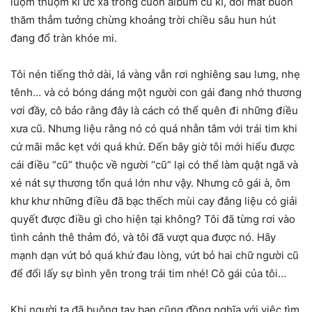
luộm thuộm kí ức xa trong cuốn album cũ kĩ, đôi mắt buồn
thăm thẳm tưởng chừng khoảng trời chiều sâu hun hút
đang đổ tràn khóe mi.
Tôi nén tiếng thở dài, lá vàng vẫn rơi nghiêng sau lưng, nhẹ
tênh… và có bóng dáng một người con gái đang nhớ thương
vơi đầy, cô bảo rằng đây là cách có thể quên đi những điều
xưa cũ. Nhưng liệu rằng nó có quá nhẫn tâm với trái tim khi
cứ mãi mắc kẹt với quá khứ. Đến bây giờ tôi mới hiểu được
cái điều “cũ” thuộc về người “cũ” lại có thể làm quật ngã và
xé nát sự thương tổn quá lớn như vậy. Nhưng cô gái à, ôm
khư khư những điều đã bạc thếch mùi cay đắng liệu có giải
quyết được điều gì cho hiện tại không? Tôi đã từng rơi vào
tình cảnh thê thảm đó, và tôi đã vượt qua được nó. Hãy
mạnh dạn vứt bỏ quá khứ đau lòng, vứt bỏ hai chữ người cũ
để đổi lấy sự bình yên trong trái tim nhé! Cô gái của tôi…
Khi người ta đã buông tay bạn cũng đồng nghĩa với việc tìm