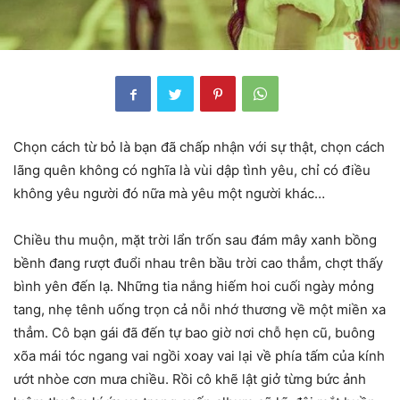
Chọn cách từ bỏ là bạn đã chấp nhận với sự thật, chọn cách
lãng quên không có nghĩa là vùi dập tình yêu, chỉ có điều
không yêu người đó nữa mà yêu một người khác…
Chiều thu muộn, mặt trời lẩn trốn sau đám mây xanh bồng
bềnh đang rượt đuổi nhau trên bầu trời cao thẳm, chợt thấy
bình yên đến lạ. Những tia nắng hiếm hoi cuối ngày mỏng
tang, nhẹ tênh uống trọn cả nỗi nhớ thương về một miền xa
thẳm. Cô bạn gái đã đến tự bao giờ nơi chỗ hẹn cũ, buông
xõa mái tóc ngang vai ngồi xoay vai lại về phía tấm của kính
ướt nhòe cơn mưa chiều. Rồi cô khẽ lật giở từng bức ảnh