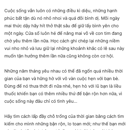
Cuộc sống vẫn luôn có những điều kì diệu, những hạnh
phúc bất tận dù nó nhỏ nhoi và quá đỗi bình dị. Mỗi ngày
mai thức dậy hãy hít thở thật sâu để giữ lấy bình yên cho
một ngày. Cửa sổ luôn hé để nắng mai vỗ về con tim đang
chờ yêu thêm lần nữa. Học cách ghi chép lại những niềm
vui nho nhỏ và lưu giữ lại những khoảnh khắc có lẽ sau này
muốn tận hưởng thêm lần nữa cũng không còn cơ hội.
Những năm tháng yêu nhau có thể đã ngốn quá nhiều thời
gian của bạn và hững hờ với vô vàn cuộc hẹn với bạn bè.
Đừng để nó thưa thớt đi nữa nhé, hẹn hò với lũ bạn là liều
thuốc khiến bạn có thêm nhiều thứ để bận rộn hơn nữa, vì
cuộc sống này đâu chỉ có tình yêu…
Hãy tìm cách lấp đầy chỗ trống của thời gian bằng cách tìm
kiếm cho mình những bận rộn, lo toan mới; như thế bạn mới