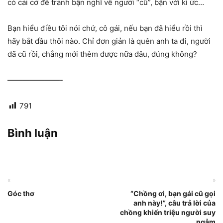
có cái cớ để tránh bận nghĩ về người “cũ”, bận với kí ức…
Bạn hiểu điều tôi nói chứ, cô gái, nếu bạn đã hiểu rồi thì
hãy bắt đầu thôi nào. Chỉ đơn giản là quên anh ta đi, người
đã cũ rồi, chẳng mới thêm được nữa đâu, đúng không?
———————-
791
Bình luận
«
»
Góc thơ
“Chồng ơi, bạn gái cũ gọi
anh này!”, câu trả lời của
chồng khiến triệu người suy
ngẫm