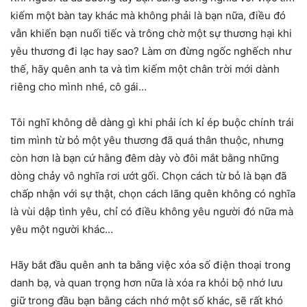
kiếm một bàn tay khác mà không phải là bạn nữa, điều đó
vẫn khiến bạn nuối tiếc và trông chờ một sự thương hại khi
yêu thương đi lạc hay sao? Làm ơn đừng ngốc nghếch như
thế, hãy quên anh ta và tìm kiếm một chân trời mới dành
riêng cho mình nhé, cô gái…
Tôi nghĩ không dễ dàng gì khi phải ích kỉ ép buộc chính trái
tim mình từ bỏ một yêu thương đã quá thân thuộc, nhưng
còn hơn là bạn cứ hằng đêm dày vò đôi mắt bằng những
dòng chảy vô nghĩa rơi ướt gối. Chọn cách từ bỏ là bạn đã
chấp nhận với sự thật, chọn cách lãng quên không có nghĩa
là vùi dập tình yêu, chỉ có điều không yêu người đó nữa mà
yêu một người khác…
Hãy bắt đầu quên anh ta bằng việc xóa số điện thoại trong
danh bạ, và quan trọng hơn nữa là xóa ra khỏi bộ nhớ lưu
giữ trong đầu bạn bằng cách nhớ một số khác, sẽ rất khó