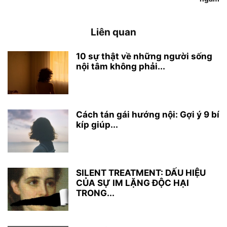
Liên quan
10 sự thật về những người sống
nội tâm không phải...
Cách tán gái hướng nội: Gợi ý 9 bí
kíp giúp...
SILENT TREATMENT: DẤU HIỆU
CỦA SỰ IM LẶNG ĐỘC HẠI
TRONG...