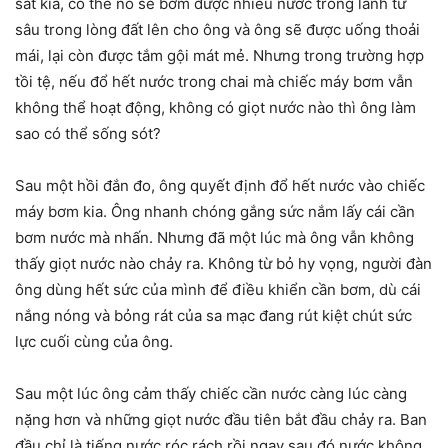
sắt kia, có thể nó sẽ bơm được nhiều nước trong lành từ
sâu trong lòng đất lên cho ông và ông sẽ được uống thoải
mái, lại còn được tắm gội mát mẻ. Nhưng trong trường hợp
tồi tệ, nếu đổ hết nước trong chai mà chiếc máy bơm vẫn
không thể hoạt động, không có giọt nước nào thì ông làm
sao có thể sống sót?
Sau một hồi đắn đo, ông quyết định đổ hết nước vào chiếc
máy bơm kia. Ông nhanh chóng gắng sức nắm lấy cái cần
bơm nước mà nhấn. Nhưng đã một lúc mà ông vẫn không
thấy giọt nước nào chảy ra. Không từ bỏ hy vọng, người đàn
ông dùng hết sức của mình để điều khiển cần bơm, dù cái
nắng nóng và bỏng rát của sa mạc đang rút kiệt chút sức
lực cuối cùng của ông.
Sau một lúc ông cảm thấy chiếc cần nước càng lúc càng
nặng hơn và những giọt nước đầu tiên bắt đầu chảy ra. Ban
đầu chỉ là tiếng nước róc rách rồi ngay sau đó nước không