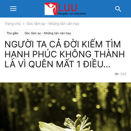
Trang chủ
Góc tâm sự - Những tản văn hay
Thư giãn
Góc tâm sự - Những tản văn hay
NGƯỜI TA CẢ ĐỜI KIẾM TÌM
HẠNH PHÚC KHÔNG THÀNH
LÀ VÌ QUÊN MẤT 1 ĐIỀU…
140