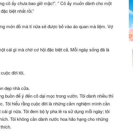
ưng cô ấy chưa bao giờ mặc!”. ” Cô ấy muốn dành cho một
đặc biệt nhất rồi.”
ững món đồ mà tí nữa sẽ được bỏ vào áo quan mà liệm. Vợ
một cái gì mà chờ cơ hội đặc biệt cả. Mỗi ngày sống đã là
 cuộc đời tôi.
ọn dẹp nhà cửa.
g buồn để ý đến cỏ dại mọc trong vườn. Tôi dành nhiều thì
ệc. Tôi hiểu rằng cuộc đời là những cảm nghiệm mình cần
 cái gì nữa. Tôi đem bộ ly pha lê ra sử dụng mỗi ngày; tôi
 thích. Tôi không cần dành nước hoa hảo hạng cho những
thích.