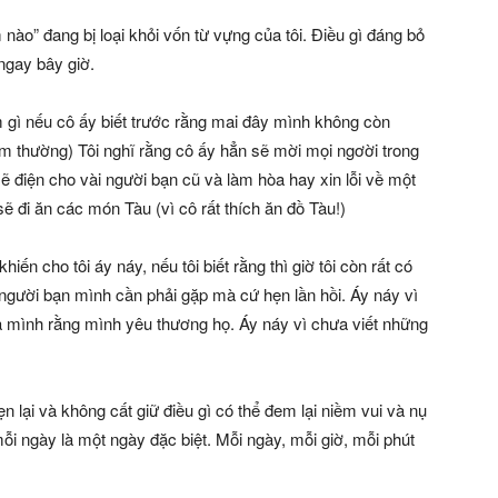
o” đang bị loại khỏi vốn từ vựng của tôi. Điều gì đáng bỏ
ngay bây giờ.
àm gì nếu cô ấy biết trước rằng mai đây mình không còn
m thường) Tôi nghĩ rằng cô ấy hẳn sẽ mời mọi ngơời trong
sẽ điện cho vài người bạn cũ và làm hòa hay xin lỗi về một
ẽ đi ăn các món Tàu (vì cô rất thích ăn đồ Tàu!)
n cho tôi áy náy, nếu tôi biết rằng thì giờ tôi còn rất có
i người bạn mình cần phải gặp mà cứ hẹn lần hồi. Áy náy vì
 mình rằng mình yêu thương họ. Áy náy vì chưa viết những
n lại và không cất giữ điều gì có thể đem lại niềm vui và nụ
ỗi ngày là một ngày đặc biệt. Mỗi ngày, mỗi giờ, mỗi phút