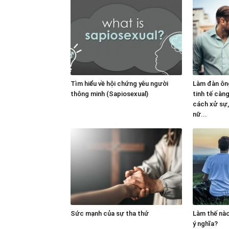
Tìm hiểu về hội chứng yêu người
Làm đàn ông
thông minh (Sapiosexual)
tinh tế càn
cách xử sự, 
nữ...
Sức mạnh của sự tha thứ
Làm thế nà
ý nghĩa?