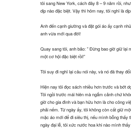
tôi sang New York, cách đây 8 – 9 năm rồi, nh
dịp nào đặc biệt. Vậy thì hôm nay, tôi nghĩ là dịp 
Anh đến cạnh giường và đặt gói áo ấy cạnh nh
anh vừa mới qua đời!
Quay sang tôi, anh bảo: ” Đừng bao giờ giữ lại 
một cơ hội đặc biệt rồi!”
Tôi suy đi nghĩ lại câu nói này, và nó đã thay đổi
Hiện nay tôi đọc sách nhiều hơn trước và bớt d
Tôi ngồi trước mái hiên mà ngắm cảnh chứ khôn
giờ cho gia đình và bạn hữu hơn là cho công vi
phải nếm. Từ ngày ấy, tôi không còn cất giữ một
mặc áo mới để đi siêu thị, nếu mình bỗng thấy
ngày đại lễ, tôi xức nước hoa khi nào mình thấy 