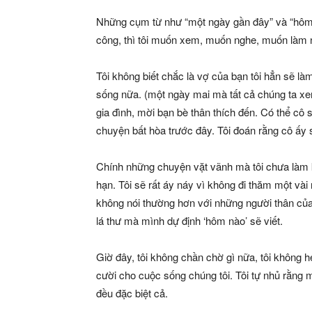
Những cụm từ như “một ngày gần đây” và “hôm nà
công, thì tôi muốn xem, muốn nghe, muốn làm 
Tôi không biết chắc là vợ của bạn tôi hẳn sẽ l
sống nữa. (một ngày mai mà tất cả chúng ta xe
gia đình, mời bạn bè thân thích đến. Có thể cô 
chuyện bất hòa trước đây. Tôi đoán rằng cô ấy s
Chính những chuyện vặt vãnh mà tôi chưa làm khiế
hạn. Tôi sẽ rất áy náy vì không đi thăm một và
không nói thường hơn với những người thân của
lá thư mà mình dự định ‘hôm nào’ sẽ viết.
Giờ đây, tôi không chần chờ gì nữa, tôi không hẹ
cười cho cuộc sống chúng tôi. Tôi tự nhủ rằng m
đều đặc biệt cả.