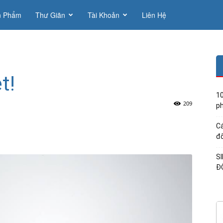
n Phẩm
Thư Giãn
Tài Khoản
Liên Hệ
t!
10
209
ph
Cá
đổ
S
Đ