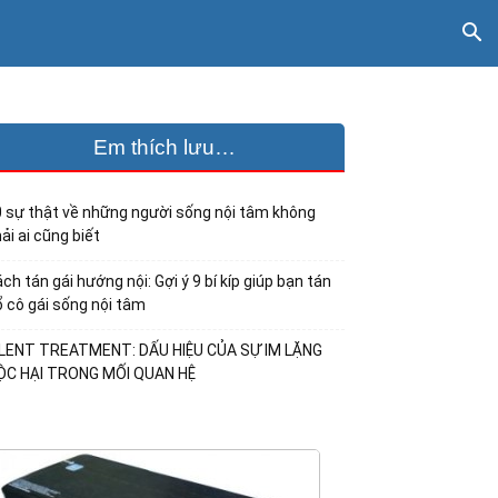
Em thích lưu…
 sự thật về những người sống nội tâm không
ải ai cũng biết
ch tán gái hướng nội: Gợi ý 9 bí kíp giúp bạn tán
 cô gái sống nội tâm
ILENT TREATMENT: DẤU HIỆU CỦA SỰ IM LẶNG
ỘC HẠI TRONG MỐI QUAN HỆ