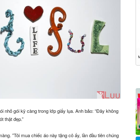
ói nhỏ gói kỹ càng trong lớp giấy lụa. Anh bảo: “Đây không
ót thật đẹp.”
 màng. ”Tôi mua chiếc áo này tặng cô ấy, lần đầu tiên chúng