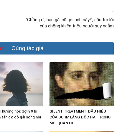
»
“Chồng ơi, bạn gái cũ gọi anh này!”, câu trả lời
của chồng khiến triệu người suy ngẫm
an
Cùng tác giả
 hướng nội: Gợi ý 9 bí
SILENT TREATMENT: DẤU HIỆU
n tán đổ cô gái sống nội
CỦA SỰ IM LẶNG ĐỘC HẠI TRONG
MỐI QUAN HỆ