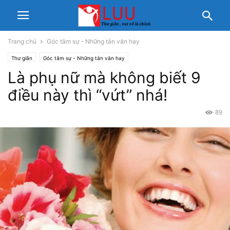
Trang chủ
Góc tâm sự - Những tản văn hay
Thư giãn
Góc tâm sự - Những tản văn hay
Là phụ nữ mà không biết 9
điều này thì “vứt” nhá!
89