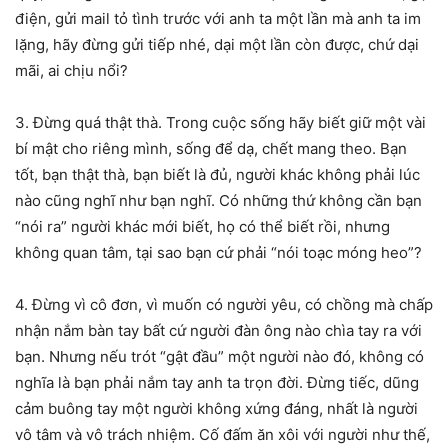
điện, gửi mail tỏ tình trước với anh ta một lần mà anh ta im
lặng, hãy đừng gửi tiếp nhé, dại một lần còn được, chứ dại
mãi, ai chịu nổi?
3. Đừng quá thật thà. Trong cuộc sống hãy biết giữ một vài
bí mật cho riêng mình, sống để dạ, chết mang theo. Bạn
tốt, bạn thật thà, bạn biết là đủ, người khác không phải lúc
nào cũng nghĩ như bạn nghĩ. Có những thứ không cần bạn
“nói ra” người khác mới biết, họ có thể biết rồi, nhưng
không quan tâm, tại sao bạn cứ phải “nói toạc móng heo”?
4. Đừng vì cô đơn, vì muốn có người yêu, có chồng mà chấp
nhận nắm bàn tay bất cứ người đàn ông nào chìa tay ra với
bạn. Nhưng nếu trót “gật đầu” một người nào đó, không có
nghĩa là bạn phải nắm tay anh ta trọn đời. Đừng tiếc, dũng
cảm buông tay một người không xứng đáng, nhất là người
vô tâm và vô trách nhiệm. Cố đấm ăn xôi với người như thế,