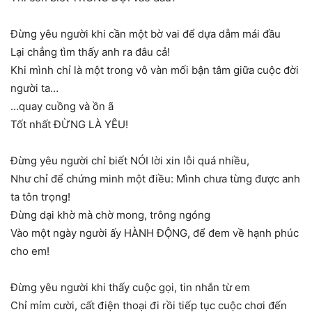
Đừng yêu người khi cần một bờ vai để dựa dẫm mái đầu
Lại chẳng tìm thấy anh ra đâu cả!
Khi mình chỉ là một trong vô vàn mối bận tâm giữa cuộc đời
người ta…
…quay cuồng và ồn ã
Tốt nhất ĐỪNG LÀ YÊU!
Đừng yêu người chỉ biết NÓI lời xin lỗi quá nhiều,
Như chỉ để chứng minh một điều: Mình chưa từng được anh
ta tôn trọng!
Đừng dại khờ mà chờ mong, trông ngóng
Vào một ngày người ấy HÀNH ĐỘNG, để đem về hạnh phúc
cho em!
Đừng yêu người khi thấy cuộc gọi, tin nhắn từ em
Chỉ mỉm cười, cất điện thoại đi rồi tiếp tục cuộc chơi đến