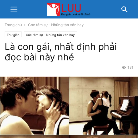
Trang chủ
Góc tâm sự - Những tản văn hay
Thư giãn
Góc tâm sự - Những tản văn hay
Là con gái, nhất định phải
đọc bài này nhé
181