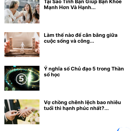
Tại Sao Tình Bạn Giúp Bạn Khỏe
Mạnh Hơn Và Hạnh...
Làm thế nào để cân bằng giữa
cuộc sống và công...
Ý nghĩa số Chủ đạo 5 trong Thần
số học
Vợ chồng chênh lệch bao nhiêu
tuổi thì hạnh phúc nhất?...