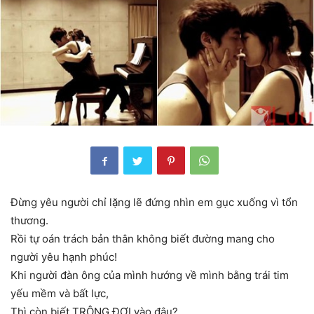
Đừng yêu người chỉ lặng lẽ đứng nhìn em gục xuống vì tổn
thương.
Rồi tự oán trách bản thân không biết đường mang cho
người yêu hạnh phúc!
Khi người đàn ông của mình hướng về mình bằng trái tim
yếu mềm và bất lực,
Thì còn biết TRÔNG ĐỢI vào đâu?