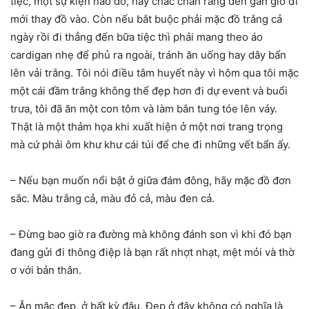
tiệc, một sự kiện nào đó, hãy chắc chắn rằng đến gần giờ đi
mới thay đồ vào. Còn nếu bắt buộc phải mặc đồ trắng cả
ngày rồi đi thẳng đến bữa tiệc thì phải mang theo áo
cardigan nhẹ để phủ ra ngoài, tránh ăn uống hay dây bẩn
lên vải trắng. Tôi nói điều tâm huyết này vì hôm qua tôi mặc
một cái đầm trắng không thể đẹp hơn đi dự event và buổi
trưa, tôi đã ăn một con tôm và làm bắn tung tóe lên váy.
Thật là một thảm họa khi xuất hiện ở một nơi trang trọng
mà cứ phải ôm khư khư cái túi để che đi những vết bẩn ấy.
– Nếu bạn muốn nổi bật ở giữa đám đông, hãy mặc đồ đơn
sắc. Màu trắng cả, màu đỏ cả, màu đen cả.
– Đừng bao giờ ra đường mà không đánh son vì khi đó bạn
đang gửi đi thông điệp là bạn rất nhợt nhạt, mệt mỏi và thờ
ơ với bản thân.
– Ăn mặc đẹp, ở bất kỳ đâu. Đẹp ở đây không có nghĩa là