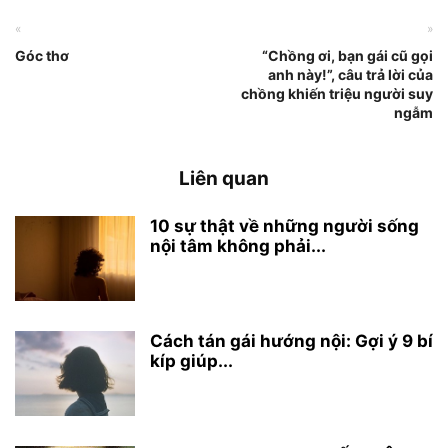
«
»
Góc thơ
“Chồng ơi, bạn gái cũ gọi
anh này!”, câu trả lời của
chồng khiến triệu người suy
ngẫm
Liên quan
10 sự thật về những người sống
nội tâm không phải...
Cách tán gái hướng nội: Gợi ý 9 bí
kíp giúp...