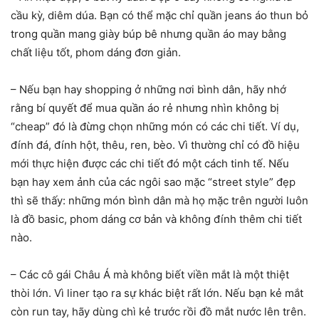
cầu kỳ, diêm dúa. Bạn có thể mặc chỉ quần jeans áo thun bỏ
trong quần mang giày búp bê nhưng quần áo may bằng
chất liệu tốt, phom dáng đơn giản.
– Nếu bạn hay shopping ở những nơi bình dân, hãy nhớ
rằng bí quyết để mua quần áo rẻ nhưng nhìn không bị
“cheap” đó là đừng chọn những món có các chi tiết. Ví dụ,
đính đá, đính hột, thêu, ren, bèo. Vì thường chỉ có đồ hiệu
mới thực hiện được các chi tiết đó một cách tinh tế. Nếu
bạn hay xem ảnh của các ngôi sao mặc “street style” đẹp
thì sẽ thấy: những món bình dân mà họ mặc trên người luôn
là đồ basic, phom dáng cơ bản và không đính thêm chi tiết
nào.
– Các cô gái Châu Á mà không biết viền mắt là một thiệt
thòi lớn. Vì liner tạo ra sự khác biệt rất lớn. Nếu bạn kẻ mắt
còn run tay, hãy dùng chì kẻ trước rồi đồ mắt nước lên trên.