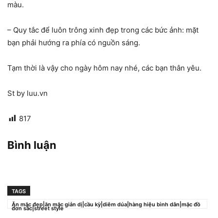
màu.
– Quy tắc để luôn trông xinh đẹp trong các bức ảnh: mặt
bạn phải hướng ra phía có nguồn sáng.
Tạm thời là vậy cho ngày hôm nay nhé, các bạn thân yêu.
St by luu.vn
817
Bình luận
TAGS
Ăn mặc đẹp|ăn mặc giản dị|cầu kỳ|diêm dúa|hàng hiệu bình dân|mặc đồ
đơn sắc|street style