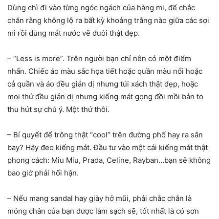
Dùng chì đi vào từng ngóc ngách của hàng mi, để chắc
chắn rằng không lộ ra bất kỳ khoảng trắng nào giữa các sợi
mi rồi dùng mắt nước vẽ đuôi thật đẹp.
– “Less is more”. Trên người bạn chỉ nên có một điểm
nhấn. Chiếc áo màu sắc họa tiết hoặc quần màu nổi hoặc
cả quần và áo đều giản dị nhưng túi xách thật đẹp, hoặc
mọi thứ đều giản dị nhưng kiếng mát gọng đồi mồi bản to
thu hút sự chú ý. Một thứ thôi.
– Bí quyết để trông thật “cool” trên đường phố hay ra sân
bay? Hãy đeo kiếng mát. Đầu tư vào một cái kiếng mát thật
phong cách: Miu Miu, Prada, Celine, Rayban…bạn sẽ không
bao giờ phải hối hận.
– Nếu mang sandal hay giày hở mũi, phải chắc chắn là
móng chân của bạn được làm sạch sẽ, tốt nhất là có sơn