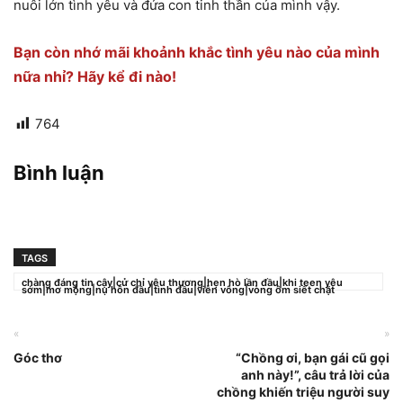
nuôi lớn tình yêu và đứa con tinh thần của mình vậy.
Bạn còn nhớ mãi khoảnh khắc tình yêu nào của mình
nữa nhỉ? Hãy kể đi nào!
764
Bình luận
TAGS
chàng đáng tin cậy|cử chỉ yêu thương|hẹn hò lần đầu|khi teen yêu
sớm|mơ mộng|nụ hôn đầu|tình đầu|viễn vông|vòng ôm siết chặt
«
»
Góc thơ
“Chồng ơi, bạn gái cũ gọi
anh này!”, câu trả lời của
chồng khiến triệu người suy