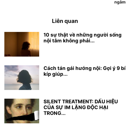
ngẫm
Liên quan
10 sự thật về những người sống
nội tâm không phải...
Cách tán gái hướng nội: Gợi ý 9 bí
kíp giúp...
SILENT TREATMENT: DẤU HIỆU
CỦA SỰ IM LẶNG ĐỘC HẠI
TRONG...