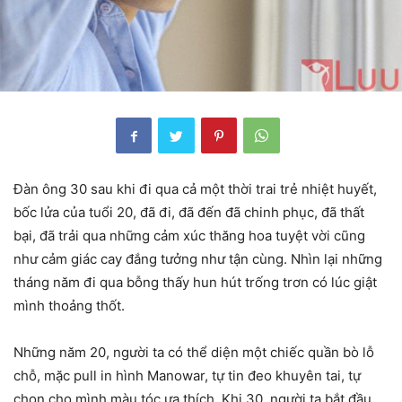
Đàn ông 30 sau khi đi qua cả một thời trai trẻ nhiệt huyết,
bốc lửa của tuổi 20, đã đi, đã đến đã chinh phục, đã thất
bại, đã trải qua những cảm xúc thăng hoa tuyệt vời cũng
như cảm giác cay đắng tưởng như tận cùng. Nhìn lại những
tháng năm đi qua bỗng thấy hun hút trống trơn có lúc giật
mình thoảng thốt.
Những năm 20, người ta có thể diện một chiếc quần bò lỗ
chỗ, mặc pull in hình Manowar, tự tin đeo khuyên tai, tự
chọn cho mình màu tóc ưa thích. Khi 30, người ta bắt đầu