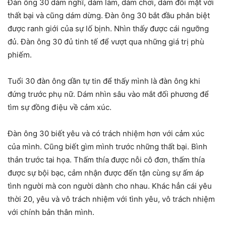
Đàn ông 30 dám nghĩ, dám làm, dám chơi, dám đối mặt với
thất bại và cũng dám dừng. Đàn ông 30 bắt đầu phân biệt
được ranh giới của sự lố bịnh. Nhìn thấy được cái ngưỡng
đủ. Đàn ông 30 đủ tinh tế để vượt qua những giá trị phù
phiếm.
Tuổi 30 đàn ông dần tự tin để thấy mình là đàn ông khi
đứng trước phụ nữ. Dám nhìn sâu vào mắt đối phương để
tìm sự đồng điệu về cảm xúc.
Đàn ông 30 biết yêu và có trách nhiệm hơn với cảm xúc
của mình. Cũng biết gìm mình trước những thất bại. Bình
thản trước tai họa. Thấm thía được nỗi cô đơn, thấm thía
được sự bội bạc, cảm nhận được đến tận cùng sự ấm áp
tình người mà con người dành cho nhau. Khác hẳn cái yêu
thời 20, yêu và vô trách nhiệm với tình yêu, vô trách nhiệm
với chính bản thân mình.