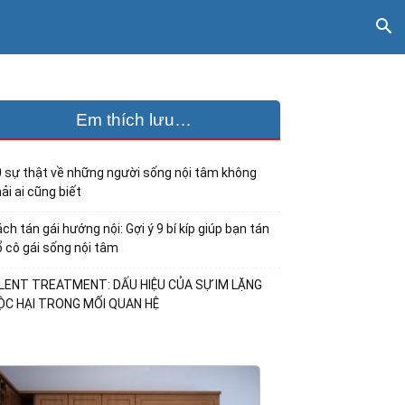
Em thích lưu…
 sự thật về những người sống nội tâm không
ải ai cũng biết
ch tán gái hướng nội: Gợi ý 9 bí kíp giúp bạn tán
 cô gái sống nội tâm
ILENT TREATMENT: DẤU HIỆU CỦA SỰ IM LẶNG
ỘC HẠI TRONG MỐI QUAN HỆ