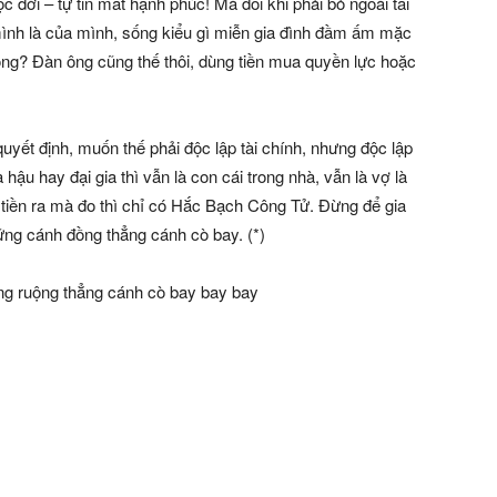
ộc đời – tự tin mất hạnh phúc! Mà đôi khi phải bỏ ngoài tai
 mình là của mình, sống kiểu gì miễn gia đình đầm ấm mặc
ông? Đàn ông cũng thế thôi, dùng tiền mua quyền lực hoặc
uyết định, muốn thế phải độc lập tài chính, nhưng độc lập
ậu hay đại gia thì vẫn là con cái trong nhà, vẫn là vợ là
tiền ra mà đo thì chỉ có Hắc Bạch Công Tử. Đừng để gia
ững cánh đồng thẳng cánh cò bay. (*)
ồng ruộng thẳng cánh cò bay bay bay