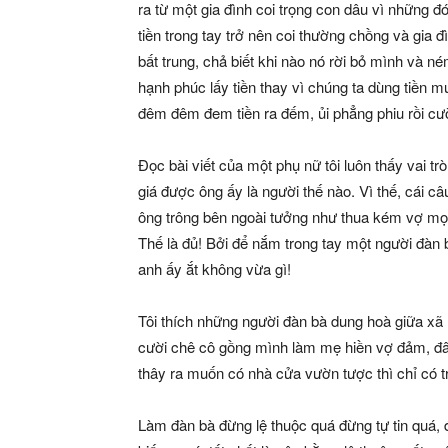
ra từ một gia đình coi trọng con dâu vì những
tiền trong tay trở nên coi thường chồng và gia đì
bất trung, chả biết khi nào nó rời bỏ mình và n
hạnh phúc lấy tiền thay vì chúng ta dùng tiền m
đêm đêm đem tiền ra đếm, ủi phẳng phiu rồi cười 
Đọc bài viết của một phụ nữ tôi luôn thấy vai t
giá được ông ấy là người thế nào. Vì thế, cái c
ông trông bên ngoài tưởng như thua kém vợ mọi 
Thế là đủ! Bởi để nắm trong tay một người đàn b
anh ấy ắt không vừa gì!
Tôi thích những người đàn bà dung hoà giữa xã 
cười chê cô gồng mình làm mẹ hiền vợ đảm, đâu 
thây ra muốn có nhà cửa vườn tược thì chỉ có
Làm đàn bà đừng lệ thuộc quá đừng tự tin quá, 