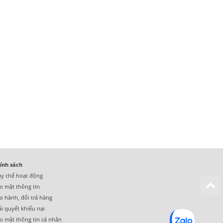
ính sách
y chế hoạt động
o mật thông tin
o hành
,
đổi trả hàng
ải quyết khiếu nại
o mật thông tin cá nhân