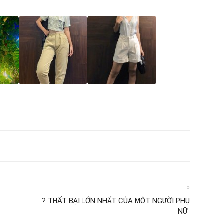
»
? THẤT BẠI LỚN NHẤT CỦA MỘT NGƯỜI PHỤ
NỮ