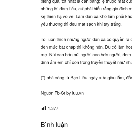
biếng quá, tốt nhất là cân bằng; lệ thuộc mất cu
những lời đàm tiếu, cứ phải hiểu rằng gia đình
kệ thiên hạ vo ve. Làm đàn bà khó lắm phải kh
yêu thương thì đều mất sạch khi tay trắng.
Tôi luôn thích những người đàn bà có quyền ra q
đến mức bất chấp thì không nên. Dù có làm hoa h
mẹ. Núi cao hơn núi người cao hơn người, đem 
đình ấm êm chỉ còn trong truyền thuyết như nh
(*) nhà công tử Bạc Liêu ngày xưa giàu lắm, đ
Nguồn Fb-St by luu.vn
1.377
Bình luận