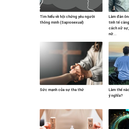
Tìm hiểu về hội chứng yêu người
Làm đàn ông
thông minh (Sapiosexual)
tinh tế càn
cách xử sự, 
nữ...
Sức mạnh của sự tha thứ
Làm thế nà
ý nghĩa?