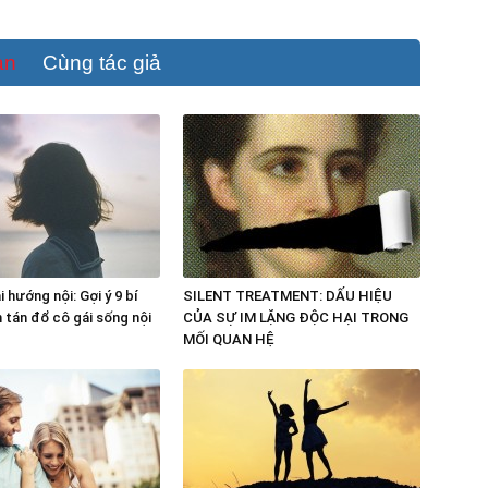
an
Cùng tác giả
 hướng nội: Gợi ý 9 bí
SILENT TREATMENT: DẤU HIỆU
n tán đổ cô gái sống nội
CỦA SỰ IM LẶNG ĐỘC HẠI TRONG
MỐI QUAN HỆ