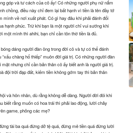
 đóng góp và tư cách của cô ấy! Có những người phụ nữ nắm
nh chồng, điều này chỉ đem lại bất hạnh vì tiền là tên đầy tớ
ém mình về nơi xuất phát. Có gì hay đâu khi phải đánh đổi
ua hạnh phúc. Trừ khi bạn là một người chỉ vui sướng khi
một mình thì ahihi, bạn chỉ cần tôn thờ tiền là đủ.
rò bóng dáng người đàn ông trong đời cô và tự có thể đánh
âu “xấu chàng hổ thiếp” muôn đời giá trị. Có những người đàn
mặt nhưng chỉ cần bản thân cô ấy biết anh là người giá trị.
à đội trời đạp đất, kiếm tiền không gớm tay thì bản thân
hội và hôn nhân, dù rằng không dễ dàng. Người đời đôi khi
biết rằng muốn có hoa trái thì phải lao động, lười chảy
 trên game, phỏng các mẹ?
đừng tài ba quá đừng dở tệ quá, đừng mê tiền quá đừng lười