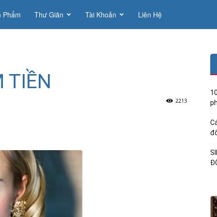
n Phẩm
Thư Giãn
Tài Khoản
Liên Hệ
 TIỀN
10
2213
ph
Cá
đổ
S
Đ