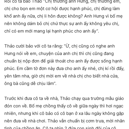
Rồi cô ta bảo Thảo “Chị thương anh Hưng, chị thương em,
chị cho bọn em một cơ hội được hạnh phúc, chị đừng làm
khổ anh ấy nữa, chị li hôn được không? Anh Hưng vì bố mẹ
nên không dám bỏ chị chứ thực sự anh ấy không yêu chị,
chỉ có em mới mang lại hạnh phúc cho anh ấy”.
Thảo cười bảo với cô ta rằng: “Ừ, chị cũng có nghe anh
Hưng nói về em, chuyện của anh chị thì chị cũng đang
chuẩn bị nộp đơn để giải thoát cho anh ấy được sống hạnh
phúc. Em cầm tờ đơn này đưa cho anh ấy nhé, chị kí rồi đấy,
yên tâm nha, giờ chị mời em về nhà chị cho biết nhà cửa,
ông bà cũng dễ chịu lắm”.
Trước khi đưa cô ta về nhà, Thảo chạy qua trường mẫu giáo
đón con về. Bố mẹ chồng thấy cô về giữa ngày thì hơi ngạc
nhiên, nhưng khi cô bảo có cô bạn ở xa lâu ngày không gặp
nên đưa về nhà chơi. Thảo vẫn chuẩn bị cơm trưa, mời nhân
tình của chồng ăn. Cô ta nhìn 2 đứa con sinh đôi của cô