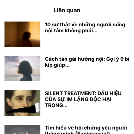
Liên quan
10 sự thật về những người sống
nội tâm không phải...
Cách tán gái hướng nội: Gợi ý 9 bí
kíp giúp...
SILENT TREATMENT: DẤU HIỆU
CỦA SỰ IM LẶNG ĐỘC HẠI
TRONG...
Tìm hiểu về hội chứng yêu người
thông minh (Sapiosexual)