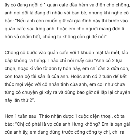
ấy cô đang ngồi ở 1 quán cafe đầu hẻm và điện cho chồng,
anh nói dối là đang đi nhậu với bạn bè, nhưng khi nghe cô
bảo: “Nếu anh còn muốn giữ cái gia đình này thì bước vào
quán cafe sau lưng anh, hoặc em cho người mang đơn li
hôn và chấm hết, chúng ta không còn gì để nói”.
Chồng cô bước vào quán cafe với 1 khuôn mặt tái mét, lắp
bắp không ra tiếng. Thảo chỉ nói mấy câu “Anh có 2 lựa
chọn, hoặc kí vào tờ đơn ly hôn này, em chỉ cần 3 đứa con,
còn toàn bộ tài sản là của anh. Hoặc anh có 2 tuần để kết
thúc mọi việc với cô nhân tình của anh, em coi như chưa
từng có chuyện gì xảy ra và đừng bao giờ để lặp lại chuyện
này lần thứ 2”.
Hơn 1 tuần sau, Thảo nhận được 1 cuộc điện thoại, cô ta
bảo: “Chị có phải là vợ của anh Hưng không? Em là bạn gái
của anh ấy, em đang đứng trước cổng công ty chị, chị ra