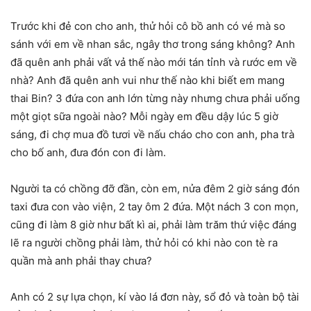
Trước khi đẻ con cho anh, thử hỏi cô bồ anh có vé mà so
sánh với em về nhan sắc, ngây thơ trong sáng không? Anh
đã quên anh phải vất vả thế nào mới tán tỉnh và rước em về
nhà? Anh đã quên anh vui như thế nào khi biết em mang
thai Bin? 3 đứa con anh lớn từng này nhưng chưa phải uống
một giọt sữa ngoài nào? Mỗi ngày em đều dậy lúc 5 giờ
sáng, đi chợ mua đồ tươi về nấu cháo cho con anh, pha trà
cho bố anh, đưa đón con đi làm.
Người ta có chồng đỡ đần, còn em, nửa đêm 2 giờ sáng đón
taxi đưa con vào viện, 2 tay ôm 2 đứa. Một nách 3 con mọn,
cũng đi làm 8 giờ như bất kì ai, phải làm trăm thứ việc đáng
lẽ ra người chồng phải làm, thử hỏi có khi nào con tè ra
quần mà anh phải thay chưa?
Anh có 2 sự lựa chọn, kí vào lá đơn này, sổ đỏ và toàn bộ tài