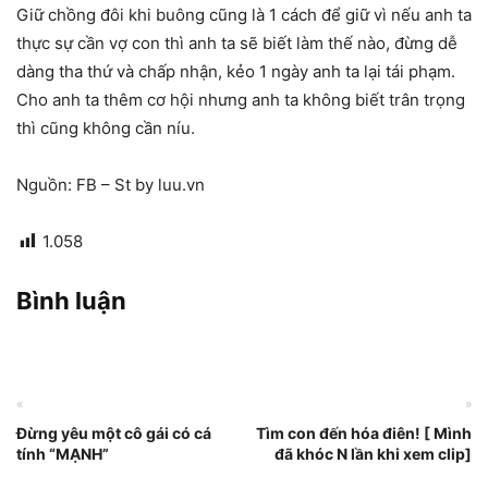
Giữ chồng đôi khi buông cũng là 1 cách để giữ vì nếu anh ta
thực sự cần vợ con thì anh ta sẽ biết làm thế nào, đừng dễ
dàng tha thứ và chấp nhận, kẻo 1 ngày anh ta lại tái phạm.
Cho anh ta thêm cơ hội nhưng anh ta không biết trân trọng
thì cũng không cần níu.
Nguồn: FB – St by luu.vn
1.058
Bình luận
«
»
Đừng yêu một cô gái có cá
Tìm con đến hóa điên! [ Mình
tính “MẠNH”
đã khóc N lần khi xem clip]