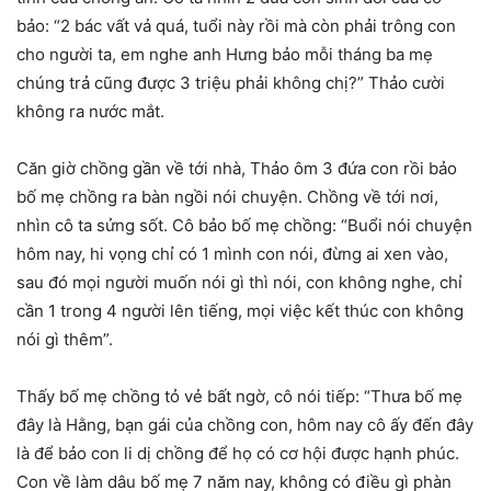
bảo: “2 bác vất vả quá, tuổi này rồi mà còn phải trông con
cho người ta, em nghe anh Hưng bảo mỗi tháng ba mẹ
chúng trả cũng được 3 triệu phải không chị?” Thảo cười
không ra nước mắt.
Căn giờ chồng gần về tới nhà, Thảo ôm 3 đứa con rồi bảo
bố mẹ chồng ra bàn ngồi nói chuyện. Chồng về tới nơi,
nhìn cô ta sửng sốt. Cô bảo bố mẹ chồng: “Buổi nói chuyện
hôm nay, hi vọng chỉ có 1 mình con nói, đừng ai xen vào,
sau đó mọi người muốn nói gì thì nói, con không nghe, chỉ
cần 1 trong 4 người lên tiếng, mọi việc kết thúc con không
nói gì thêm”.
Thấy bố mẹ chồng tỏ vẻ bất ngờ, cô nói tiếp: “Thưa bố mẹ
đây là Hằng, bạn gái của chồng con, hôm nay cô ấy đến đây
là để bảo con li dị chồng để họ có cơ hội được hạnh phúc.
Con về làm dâu bố mẹ 7 năm nay, không có điều gì phàn