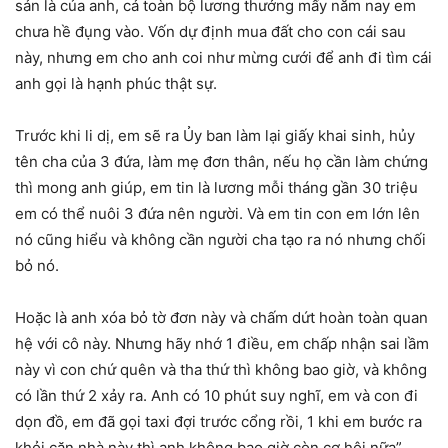
sản là của anh, cả toàn bộ lương thưởng mấy năm nay em
chưa hề đụng vào. Vốn dự định mua đất cho con cái sau
này, nhưng em cho anh coi như mừng cưới để anh đi tìm cái
anh gọi là hạnh phúc thật sự.
Trước khi li dị, em sẽ ra Ủy ban làm lại giấy khai sinh, hủy
tên cha của 3 đứa, làm mẹ đơn thân, nếu họ cần làm chứng
thì mong anh giúp, em tin là lương mỗi tháng gần 30 triệu
em có thể nuôi 3 đứa nên người. Và em tin con em lớn lên
nó cũng hiểu và không cần người cha tạo ra nó nhưng chối
bỏ nó.
Hoặc là anh xóa bỏ tờ đơn này và chấm dứt hoàn toàn quan
hệ với cô này. Nhưng hãy nhớ 1 điều, em chấp nhận sai lầm
này vì con chứ quên và tha thứ thì không bao giờ, và không
có lần thứ 2 xảy ra. Anh có 10 phút suy nghĩ, em và con đi
dọn đồ, em đã gọi taxi đợi trước cổng rồi, 1 khi em bước ra
khỏi căn nhà này thì anh không bao giờ còn cơ hội nữa”.