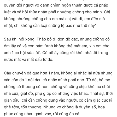
quyền đòi người vợ danh chính ngôn thuận được cả pháp
luật và xã hội thừa nhận phải nhường chồng cho mình. Chị
không nhường chồng cho em mà chị vứt đi, em đến mà
nhặt, chị không cần loại chồng tệ bạc như thế này”.
Sau khi nói xong, Thảo bỏ đi dọn đồ đạc, nhưng chồng cô
ôm lấy cô và con bảo: “Anh không thể mất em, xin em cho
anh 1 cơ hội sửa lỗi”. Cô bồ ấy cũng rời khỏi nhà tôi trong
nước mắt và mất dấu từ đó.
Câu chuyện đã qua hơn 1 năm, không ai nhắc lại nữa nhưng
vẫn còn đó 1 nỗi đau cô nhắc mình phải nhớ. Từ đó, bố mẹ
chồng cô thương cô hơn, chồng về cũng chịu khó lau chùi
nhà cửa, giặt đồ, phụ giúp cô những việc khác. Thật sự, thời
gian đầu, chỉ cần chồng đụng vào người, cô cảm giác cực kì
ghê tởm, tổn thương. Nhưng vợ chồng là duyên số, họa
phúc cùng nhau gánh vác, rồi cũng ổn cả.