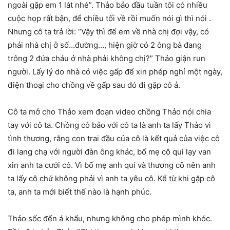
ngoài gặp em 1 lát nhé”. Thảo bảo đầu tuần tôi có nhiều
cuộc họp rất bận, để chiều tối về rồi muốn nói gì thì nói .
Nhưng cô ta trả lời: “Vậy thì để em về nhà chị đợi vậy, có
phải nhà chị ở số…đường…, hiện giờ có 2 ông bà đang
trông 2 đứa cháu ở nhà phải không chị?” Thảo giận run
người. Lấy lý do nhà có việc gấp để xin phép nghỉ một ngày,
điện thoại cho chồng về gấp sau đó đi gặp cô ả.
Cô ta mở cho Thảo xem đoạn video chồng Thảo nói chia
tay với cô ta. Chồng cô bảo với cô ta là anh ta lấy Thảo vì
tình thương, rằng con trai đầu của cô là kết quả của việc cô
đi lang chạ với người đàn ông khác, bố mẹ cô quì lạy van
xin anh ta cưới cô. Vì bố mẹ anh quí và thương cô nên anh
ta lấy cô chứ không phải vì anh ta yêu cô. Kể từ khi gặp cô
ta, anh ta mới biết thế nào là hạnh phúc.
Thảo sốc đến á khẩu, nhưng không cho phép mình khóc.