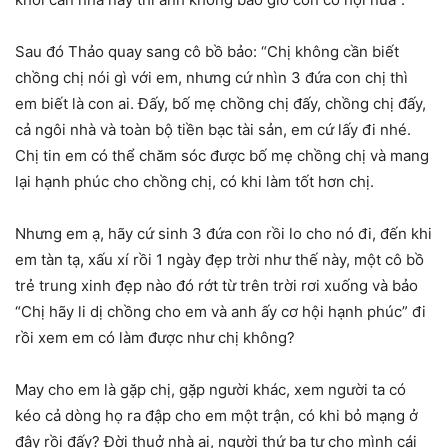
Sau đó Thảo quay sang cô bồ bảo: “Chị không cần biết
chồng chị nói gì với em, nhưng cứ nhìn 3 đứa con chị thì
em biết là con ai. Đấy, bố mẹ chồng chị đấy, chồng chị đấy,
cả ngôi nhà và toàn bộ tiền bạc tài sản, em cứ lấy đi nhé.
Chị tin em có thể chăm sóc được bố mẹ chồng chị và mang
lại hạnh phúc cho chồng chị, có khi làm tốt hơn chị.
Nhưng em ạ, hãy cứ sinh 3 đứa con rồi lo cho nó đi, đến khi
em tàn tạ, xấu xí rồi 1 ngày đẹp trời như thế này, một cô bồ
trẻ trung xinh đẹp nào đó rớt từ trên trời rơi xuống và bảo
“Chị hãy li dị chồng cho em và anh ấy cơ hội hạnh phúc” đi
rồi xem em có làm được như chị không?
May cho em là gặp chị, gặp người khác, xem người ta có
kéo cả dòng họ ra đập cho em một trận, có khi bỏ mạng ở
đây rồi đấy? Đời thuở nhà ai, người thứ ba tự cho mình cái