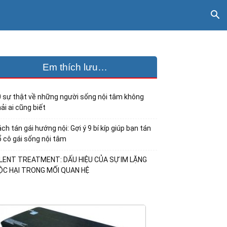
Em thích lưu…
 sự thật về những người sống nội tâm không
ải ai cũng biết
ch tán gái hướng nội: Gợi ý 9 bí kíp giúp bạn tán
 cô gái sống nội tâm
ILENT TREATMENT: DẤU HIỆU CỦA SỰ IM LẶNG
ỘC HẠI TRONG MỐI QUAN HỆ