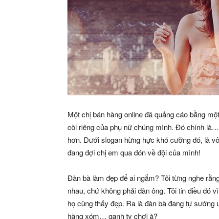
Một chị bán hàng online đã quảng cáo bằng mộ
cõi riêng của phụ nữ chúng mình. Đó chính là… 
hơn. Dưới slogan hừng hực khó cưỡng đó, là vô 
đang đợi chị em qua đón về đội của mình!
Đàn bà làm đẹp để ai ngắm? Tôi từng nghe rằng
nhau, chứ không phải đàn ông. Tôi tin điều đó v
họ cũng thấy đẹp. Ra là đàn bà đang tự sướng ư
hàng xóm… ganh tỵ chơi à?