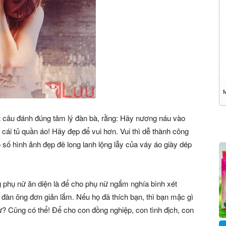
t câu đánh đúng tâm lý đàn bà, rằng: Hãy nương náu vào
cái tủ quần áo! Hãy đẹp để vui hơn. Vui thì dễ thành công
số hình ảnh đẹp đẽ long lanh lộng lẫy của váy áo giày dép
 phụ nữ ăn diện là để cho phụ nữ ngắm nghía bình xét
ì đàn ông đơn giản lắm. Nếu họ đã thích bạn, thì bạn mặc gì
? Cũng có thể! Để cho con đồng nghiệp, con tình địch, con