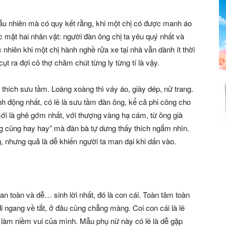
ẫu nhiên mà có quy kết rằng, khi một chị có được manh áo
c mặt hai nhân vật: người đàn ông chị ta yêu quý nhất và
nhiên khi một chị hành nghề rửa xe tại nhà vẫn dành ít thời
 ra đợi cô thợ chăm chút từng ly từng tí là vậy.
 thích sưu tầm. Loàng xoàng thì váy áo, giày dép, nữ trang.
h động nhất, có lẽ là sưu tầm đàn ông, kể cả phi công cho
mới là ghê gớm nhất, với thượng vàng hạ cám, từ ông già
ông cũng hay hay” mà đàn bà tự dưng thấy thích ngắm nhìn.
, nhưng quả là dễ khiến người ta man dại khi dấn vào.
 an toàn và dễ… sinh lời nhất, đó là con cái. Toàn tâm toàn
i ngang về tắt, ở đâu cũng chẳng màng. Coi con cái là lẽ
ó làm niềm vui của mình. Mẫu phụ nữ này có lẽ là dễ gặp