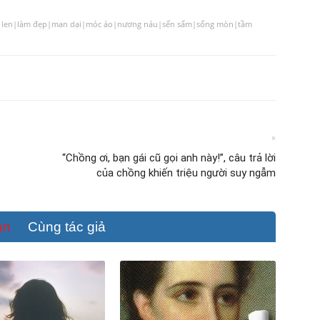
an len|làm đẹp|man dại|móc áo|nương náu|sến sẩm|sống mòn|tầm
»
“Chồng ơi, bạn gái cũ gọi anh này!”, câu trả lời
của chồng khiến triệu người suy ngẫm
an
Cùng tác giả