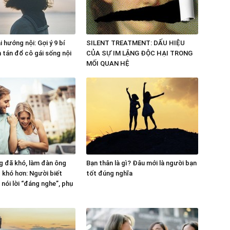
 hướng nội: Gợi ý 9 bí
SILENT TREATMENT: DẤU HIỆU
n tán đổ cô gái sống nội
CỦA SỰ IM LẶNG ĐỘC HẠI TRONG
MỐI QUAN HỆ
 đã khó, làm đàn ông
Bạn thân là gì? Đâu mới là người bạn
g khó hơn: Người biết
tốt đúng nghĩa
nói lời “đáng nghe”, phụ