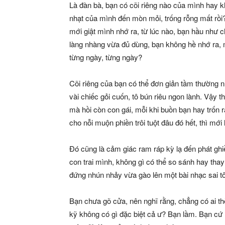
Là đàn bà, bạn có cõi riêng nào của mình hay 
nhạt của mình đến mòn mỏi, trống rỗng mất rồi
mới giật mình nhớ ra, từ lúc nào, bạn hầu như 
làng nhàng vừa đủ dùng, bạn không hề nhớ ra, m
từng ngày, từng ngày?
Cõi riêng của bạn có thể đơn giản tầm thường 
vài chiếc gỏi cuốn, tô bún riêu ngon lành. Vậy 
mà hồi còn con gái, mỗi khi buồn bạn hay trốn r
cho nỗi muộn phiền trôi tuột đâu đó hết, thì mới
Đó cũng là cảm giác ram ráp kỳ lạ đến phát gh
con trai mình, không gì có thể so sánh hay thay
đứng nhún nhảy vừa gào lên một bài nhạc sai tô
Bạn chưa gõ cửa, nên nghĩ rằng, chẳng có ai t
kỹ không có gì đặc biệt cả ư? Bạn lầm. Bạn cứ m