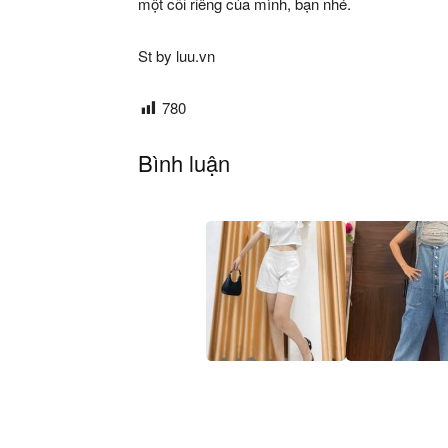
một cõi riêng của mình, bạn nhé.
St by luu.vn
780
Bình luận