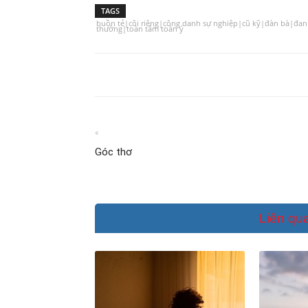
TAGS
buồn tẻ|cõi riêng|công danh sự nghiệp|cũ kỹ|đàn bà|đ
thường|toàn tâm toàn ý
«
Góc thơ
Liên qu