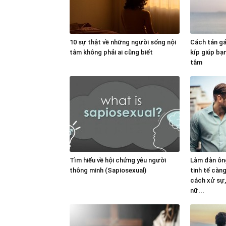
10 sự thật về những người sống nội
Cách tán gái
tâm không phải ai cũng biết
kíp giúp bạ
tâm
Tìm hiểu về hội chứng yêu người
Làm đàn ông
thông minh (Sapiosexual)
tinh tế càn
cách xử sự, 
nữ...