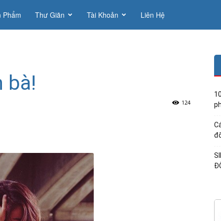
n Phẩm
Thư Giãn
Tài Khoản
Liên Hệ
n bà!
10
124
ph
Cá
đổ
S
Đ