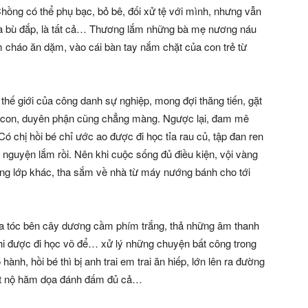
hồng có thể phụ bạc, bỏ bê, đối xử tệ với mình, nhưng vẫn
, là bù đắp, là tất cả… Thương lắm những bà mẹ nương náu
 cháo ăn dặm, vào cái bàn tay nắm chặt của con trẻ từ
 thế giới của công danh sự nghiệp, mong đợi thăng tiến, gặt
g con, duyên phận cũng chẳng màng. Ngược lại, đam mê
Có chị hồi bé chỉ ước ao được đi học tỉa rau củ, tập đan ren
nguyện lắm rồi. Nên khi cuộc sống đủ điều kiện, vội vàng
sang lớp khác, tha sắm về nhà từ máy nướng bánh cho tới
õa tóc bên cây dương cầm phím trắng, thả những âm thanh
chi được đi học võ để… xử lý những chuyện bất công trong
ành, hồi bé thì bị anh trai em trai ăn hiếp, lớn lên ra đường
 nạt nộ hăm dọa đánh đấm đủ cả…