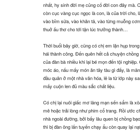
nhất, hy sinh đời mẹ củng cố đời con đây mà. C
còn cục vàng cục ngọc là con, là của trời cho
vào bỉm sữa, vào khăn tã, vào từng muỗng cơm
thuở ấu thơ cho tới tận lúc trưởng thành…
Thời buổi bây giờ, cũng có chị em lặn hụp trong
hái thành công. Đến quên hết cả chuyện chồn
của đàn bà nhiều khi lại bé mọn đến tội nghiệp. 
móc áo, nấu mấy món ăn tây tàu gì đấy, là mãn 
đầu quân ở một nhà văn hóa, lê la từ lớp này 
mấy cuộn len đủ màu sắc chất liệu.
Có chị lại nuôi giấc mơ lãng mạn sến sẩm là x
mê hoặc trải lòng như phim cổ trang. Rồi ước 
nhà ngoài đường, bởi bấy lâu quen bị chồng bạo h
thì bị đàn ông lấn tuyến chạy ẩu còn quay lại