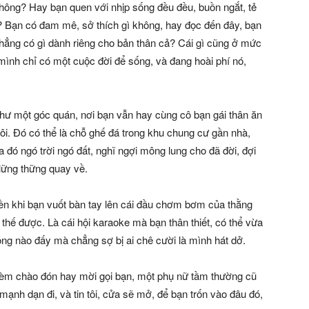
không? Hay bạn quen với nhịp sống đều đều, buồn ngắt, tẻ
? Bạn có đam mê, sở thích gì không, hay đọc đến đây, bạn
chẳng có gì dành riêng cho bản thân cả? Cái gì cũng ở mức
ình chỉ có một cuộc đời để sống, và đang hoài phí nó,
như một góc quán, nơi bạn vẫn hay cùng cô bạn gái thân ăn
thôi. Đó có thể là chỗ ghế đá trong khu chung cư gần nhà,
a đó ngó trời ngó đất, nghĩ ngợi mông lung cho đã đời, đợi
 lững thững quay về.
iền khi bạn vuốt bàn tay lên cái đầu chơm bơm của thằng
 thế được. Là cái hội karaoke mà bạn thân thiết, có thể vừa
ng nào đấy mà chẳng sợ bị ai chê cười là mình hát dở.
hèm chào đón hay mời gọi bạn, một phụ nữ tầm thường cũ
ạnh dạn đi, và tin tôi, cửa sẽ mở, để bạn trốn vào đâu đó,