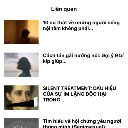
Liên quan
10 sự thật về những người sống
nội tâm không phải...
Cách tán gái hướng nội: Gợi ý 9 bí
kíp giúp...
SILENT TREATMENT: DẤU HIỆU
CỦA SỰ IM LẶNG ĐỘC HẠI
TRONG...
Tìm hiểu về hội chứng yêu người
thông minh (Sapiosexual)