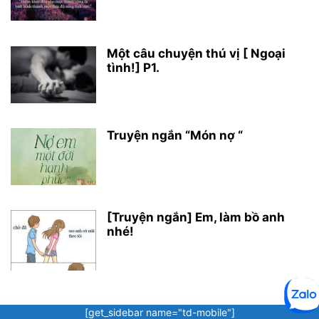
Một câu chuyện thú vị [ Ngoại
tình!] P1.
Truyện ngắn “Món nợ “
[Truyện ngắn] Em, làm bồ anh
nhé!
[get_sidebar name="td-mobile"]