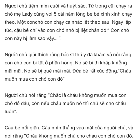
Người chủ tiệm mỉm cười và huýt sáo. Từ trong cũi chạy ra
chó mẹ Lady cùng với 5 cái nắm lông be bé xinh xinh chạy
theo. Một conchó con chạy cà nhắc lết theo sau. Ngay lập
tức, cậu bé chỉ vào con chó nhỏ bị liệt chân đó ” Con chó
con này bị làm sao vậy… “.
Người chủ giải thích rằng bác sĩ thú y đã khám và nói rằng
con chó con bị tật ở phần hông. Nó sẽ bị đi khập khiễng
mãi mãi. Nó sẽ bị què mãi mãi. Đứa bé rất xúc động.”Cháu
muốn mua con chó con đó”.
Người chủ nói rằng “Chắc là cháu không muốn mua con
chó đó đâu, còn nếu cháu muốn nó thì chú sẽ cho cháu
luôn”.
Cậu bé nổi giận. Cậu nhìn thẳng vào mắt của người chủ, và
nói rằng “Cháu không muốn chú cho cháu con chó con đó.