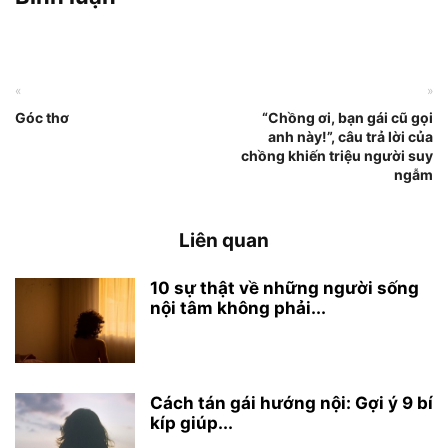
«
»
Góc thơ
“Chồng ơi, bạn gái cũ gọi
anh này!”, câu trả lời của
chồng khiến triệu người suy
ngẫm
Liên quan
10 sự thật về những người sống
nội tâm không phải...
Cách tán gái hướng nội: Gợi ý 9 bí
kíp giúp...