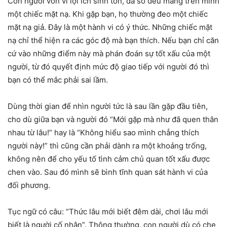
Con người vốn vì lợi ích sinh tồn, đa số đều mang trên mình
một chiếc mặt nạ. Khi gặp bạn, họ thường đeo một chiếc
mặt nạ giả. Đây là một hành vi có ý thức. Những chiếc mặt
nạ chỉ thể hiện ra các góc độ mà bạn thích. Nếu bạn chỉ căn
cứ vào những điểm này mà phán đoán sự tốt xấu của một
người, từ đó quyết định mức độ giao tiếp với người đó thì
bạn có thể mắc phải sai lầm.
Dùng thời gian để nhìn người tức là sau lần gặp đầu tiên,
cho dù giữa bạn và người đó “Mới gặp mà như đã quen thân
nhau từ lâu!” hay là “Không hiểu sao mình chẳng thích
người này!” thì cũng cần phải dành ra một khoảng trống,
không nên để cho yếu tố tình cảm chủ quan tốt xấu được
chen vào. Sau đó mình sẽ bình tĩnh quan sát hành vi của
đối phương.
Tục ngữ có câu: “Thức lâu mới biết đêm dài, chơi lâu mới
biết là người cố nhân”. Thông thường, con người dù có che