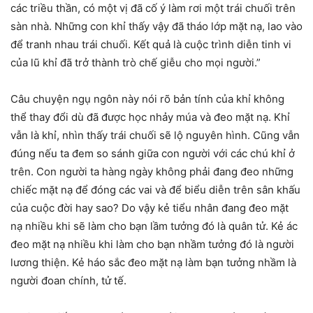
các triều thần, có một vị đã cố ý làm rơi một trái chuối trên
sàn nhà. Những con khỉ thấy vậy đã tháo lớp mặt nạ, lao vào
để tranh nhau trái chuối. Kết quả là cuộc trình diễn tinh vi
của lũ khỉ đã trở thành trò chế giễu cho mọi người.”
Câu chuyện ngụ ngôn này nói rõ bản tính của khỉ không
thể thay đổi dù đã được học nhảy múa và đeo mặt nạ. Khỉ
vẫn là khỉ, nhìn thấy trái chuối sẽ lộ nguyên hình. Cũng vẫn
đúng nếu ta đem so sánh giữa con người với các chú khỉ ở
trên. Con người ta hàng ngày không phải đang đeo những
chiếc mặt nạ để đóng các vai và để biểu diễn trên sân khấu
của cuộc đời hay sao? Do vậy kẻ tiểu nhân đang đeo mặt
nạ nhiều khi sẽ làm cho bạn lầm tưởng đó là quân tử. Kẻ ác
đeo mặt nạ nhiều khi làm cho bạn nhầm tưởng đó là người
lương thiện. Kẻ háo sắc đeo mặt nạ làm bạn tưởng nhầm là
người đoan chính, tử tế.